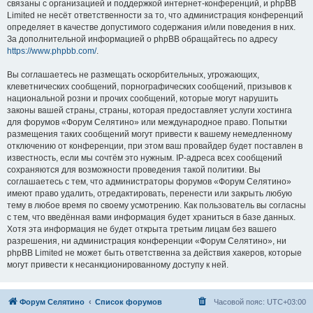
связаны с организацией и поддержкой интернет-конференций, и phpBB
Limited не несёт ответственности за то, что администрация конференций
определяет в качестве допустимого содержания и/или поведения в них.
За дополнительной информацией о phpBB обращайтесь по адресу
https://www.phpbb.com/
.
Вы соглашаетесь не размещать оскорбительных, угрожающих,
клеветнических сообщений, порнографических сообщений, призывов к
национальной розни и прочих сообщений, которые могут нарушить
законы вашей страны, страны, которая предоставляет услуги хостинга
для форумов «Форум Селятино» или международное право. Попытки
размещения таких сообщений могут привести к вашему немедленному
отключению от конференции, при этом ваш провайдер будет поставлен в
известность, если мы сочтём это нужным. IP-адреса всех сообщений
сохраняются для возможности проведения такой политики. Вы
соглашаетесь с тем, что администраторы форумов «Форум Селятино»
имеют право удалить, отредактировать, перенести или закрыть любую
тему в любое время по своему усмотрению. Как пользователь вы согласны
с тем, что введённая вами информация будет храниться в базе данных.
Хотя эта информация не будет открыта третьим лицам без вашего
разрешения, ни администрация конференции «Форум Селятино», ни
phpBB Limited не может быть ответственна за действия хакеров, которые
могут привести к несанкционированному доступу к ней.
Форум Селятино
Список форумов
Часовой пояс:
UTC+03:00