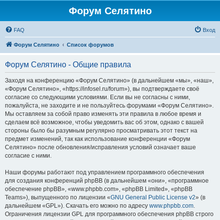
Форум Селятино
FAQ
Вход
Форум Селятино
Список форумов
Форум Селятино - Общие правила
Заходя на конференцию «Форум Селятино» (в дальнейшем «мы», «наш»,
«Форум Селятино», «https://infosel.ru/forum»), вы подтверждаете своё
согласие со следующими условиями. Если вы не согласны с ними,
пожалуйста, не заходите и не пользуйтесь форумами «Форум Селятино».
Мы оставляем за собой право изменять эти правила в любое время и
сделаем всё возможное, чтобы уведомить вас об этом, однако с вашей
стороны было бы разумным регулярно просматривать этот текст на
предмет изменений, так как использование конференции «Форум
Селятино» после обновления/исправления условий означает ваше
согласие с ними.
Наши форумы работают под управлением программного обеспечения
для создания конференций phpBB (в дальнейшем «они», «программное
обеспечение phpBB», «www.phpbb.com», «phpBB Limited», «phpBB
Teams»), выпущенного по лицензии «
GNU General Public License v2
» (в
дальнейшем «GPL»). Скачать его можно по адресу
www.phpbb.com
.
Ограничения лицензии GPL для программного обеспечения phpBB строго