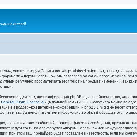
суждение жителей
ы», «наш», «Форум Селятино», «https://infosel.ru/forum»), вы подтверждает
есь форумами «Форум Селятино». Мы оставляем за собой право изменять эти 
разумным регулярно просматривать этот текст на предмет изменений, так ка
с ними.
еспечения для создания конференций phpBB (в дальнейшем «они», «програ
General Public License v2
» (в дальнейшем «GPL»). Скачать его можно по адр
зацией и поддержкой интернет-конференций, и phpBB Limited не несёт ответ
ведения в них. За дополнительной информацией о phpBB обращайтесь по адр
их, клеветнических сообщений, порнографических сообщений, призывов к на
авляет услуги хостинга для форумов «Форум Селятино» или международное п
ии, при этом ваш провайдер будет поставлен в известность, если мы сочтём