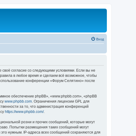
Вход
е своё согласие со следующими условиями. Если вы не
правила в любое время и сделаем всё возможное, чтобы
к использование конференции «Форум Селятино» после
ммное обеспечение phpBB», «www.phpbb.com», «phpBB
есу
www.phpbb.com
. Ограничения лицензии GPL для
ственности за то, что администрация конференций
есу
https://www.phpbb.com/
.
циональной розни и прочих сообщений, которые могут
раво. Попытки размещения таких сообщений могут
 это нужным. IP-адреса всех сообщений сохраняются для