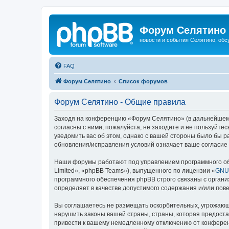
Форум Селятино
новости и события Селятино, об
FAQ
Форум Селятино
Список форумов
Форум Селятино - Общие правила
Заходя на конференцию «Форум Селятино» (в дальнейшем «м
согласны с ними, пожалуйста, не заходите и не пользуйт
уведомить вас об этом, однако с вашей стороны было бы 
обновления/исправления условий означает ваше согласие 
Наши форумы работают под управлением программного об
Limited», «phpBB Teams»), выпущенного по лицензии «
GNU 
программного обеспечения phpBB строго связаны с органи
определяет в качестве допустимого содержания и/или по
Вы соглашаетесь не размещать оскорбительных, угрожающ
нарушить законы вашей страны, страны, которая предост
привести к вашему немедленному отключению от конференц