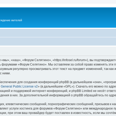
суждение жителей
ы», «наш», «Форум Селятино», «https://infosel.ru/forum»), вы подтверждает
есь форумами «Форум Селятино». Мы оставляем за собой право изменять эти 
разумным регулярно просматривать этот текст на предмет изменений, так ка
с ними.
еспечения для создания конференций phpBB (в дальнейшем «они», «програ
General Public License v2
» (в дальнейшем «GPL»). Скачать его можно по адр
зацией и поддержкой интернет-конференций, и phpBB Limited не несёт ответ
ведения в них. За дополнительной информацией о phpBB обращайтесь по адр
их, клеветнических сообщений, порнографических сообщений, призывов к на
авляет услуги хостинга для форумов «Форум Селятино» или международное п
ии, при этом ваш провайдер будет поставлен в известность, если мы сочтём