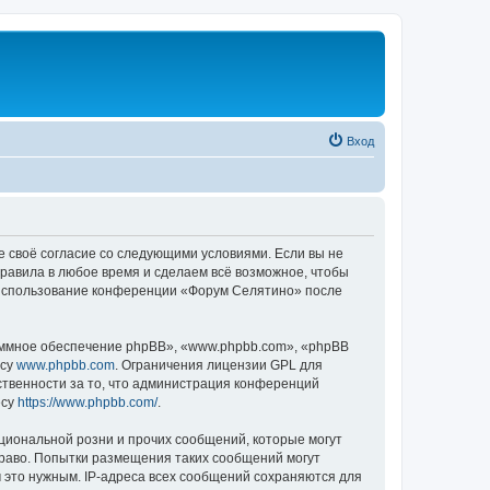
Вход
е своё согласие со следующими условиями. Если вы не
правила в любое время и сделаем всё возможное, чтобы
к использование конференции «Форум Селятино» после
ммное обеспечение phpBB», «www.phpbb.com», «phpBB
есу
www.phpbb.com
. Ограничения лицензии GPL для
ственности за то, что администрация конференций
есу
https://www.phpbb.com/
.
циональной розни и прочих сообщений, которые могут
раво. Попытки размещения таких сообщений могут
 это нужным. IP-адреса всех сообщений сохраняются для