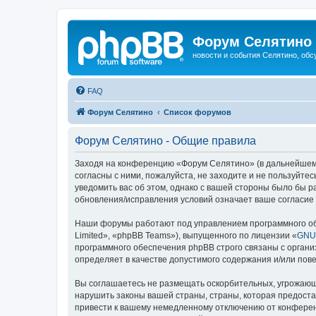
Форум Селятино
новости и события Селятино, об
FAQ
Форум Селятино
Список форумов
Форум Селятино - Общие правила
Заходя на конференцию «Форум Селятино» (в дальнейшем «м
согласны с ними, пожалуйста, не заходите и не пользуйт
уведомить вас об этом, однако с вашей стороны было бы 
обновления/исправления условий означает ваше согласие 
Наши форумы работают под управлением программного об
Limited», «phpBB Teams»), выпущенного по лицензии «
GNU 
программного обеспечения phpBB строго связаны с органи
определяет в качестве допустимого содержания и/или по
Вы соглашаетесь не размещать оскорбительных, угрожающ
нарушить законы вашей страны, страны, которая предост
привести к вашему немедленному отключению от конференц