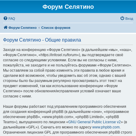
Форум Селятино
FAQ
Вход
Форум Селятино
Список форумов
Форум Селятино - Общие правила
Заходя на конференцию «Форум Селятино» (в дальнейшем «мы», «наш»,
«Форум Селятино», «https://infosel.ru/forum»), вы подтверждаете своё
согласие со следующими условиями. Если вы не согласны с ними,
пожалуйста, не заходите и не пользуйтесь форумами «Форум Селятино».
Мы оставляем за собой право изменять эти правила в любое время и
сделаем всё возможное, чтобы уведомить вас об этом, однако с вашей
стороны было бы разумным регулярно просматривать этот текст на
предмет изменений, так как использование конференции «Форум
Селятино» после обновления/исправления условий означает ваше
согласие с ними.
Наши форумы работают под управлением программного обеспечения
для создания конференций phpBB (в дальнейшем «они», «программное
обеспечение phpBB», «www.phpbb.com», «phpBB Limited», «phpBB
Teams»), выпущенного по лицензии «
GNU General Public License v2
» (в
дальнейшем «GPL»). Скачать его можно по адресу
www.phpbb.com
.
Ограничения лицензии GPL для программного обеспечения phpBB строго