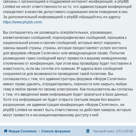
связаны с организацией и поддержкой интернет-конференций, и phpBB
Limited не несёт ответственности за то, что администрация конференций
определяет в качестве допустимого содержания и/или поведения в них.
За дополнительной информацией о phpBB обращайтесь по адресу
https://www.phpbb.com/
.
Вы соглашаетесь не размещать оскорбительных, угрожающих,
клеветнических сообщений, порнографических сообщений, призывов к
национальной розни и прочих сообщений, которые могут нарушить
законы вашей страны, страны, которая предоставляет услуги хостинга
для форумов «Форум Селятино» или международное право. Попытки
размещения таких сообщений могут привести к вашему немедленному
отключению от конференции, при этом ваш провайдер будет поставлен в
известность, если мы сочтём это нужным. IP-адреса всех сообщений
сохраняются для возможности проведения такой политики. Вы
соглашаетесь с тем, что администраторы форумов «Форум Селятино»
имеют право удалить, отредактировать, перенести или закрыть любую
тему в любое время по своему усмотрению. Как пользователь вы согласны
с тем, что введённая вами информация будет храниться в базе данных.
Хотя эта информация не будет открыта третьим лицам без вашего
разрешения, ни администрация конференции «Форум Селятино», ни
phpBB Limited не может быть ответственна за действия хакеров, которые
могут привести к несанкционированному доступу к ней.
Форум Селятино
Список форумов
Часовой пояс:
UTC+03:00