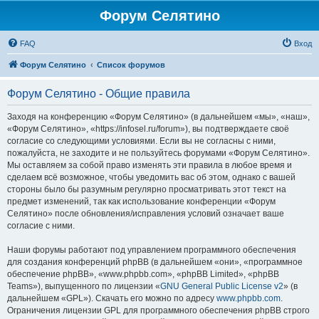
Форум Селятино
FAQ
Вход
Форум Селятино
Список форумов
Форум Селятино - Общие правила
Заходя на конференцию «Форум Селятино» (в дальнейшем «мы», «наш»,
«Форум Селятино», «https://infosel.ru/forum»), вы подтверждаете своё
согласие со следующими условиями. Если вы не согласны с ними,
пожалуйста, не заходите и не пользуйтесь форумами «Форум Селятино».
Мы оставляем за собой право изменять эти правила в любое время и
сделаем всё возможное, чтобы уведомить вас об этом, однако с вашей
стороны было бы разумным регулярно просматривать этот текст на
предмет изменений, так как использование конференции «Форум
Селятино» после обновления/исправления условий означает ваше
согласие с ними.
Наши форумы работают под управлением программного обеспечения
для создания конференций phpBB (в дальнейшем «они», «программное
обеспечение phpBB», «www.phpbb.com», «phpBB Limited», «phpBB
Teams»), выпущенного по лицензии «
GNU General Public License v2
» (в
дальнейшем «GPL»). Скачать его можно по адресу
www.phpbb.com
.
Ограничения лицензии GPL для программного обеспечения phpBB строго