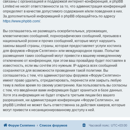
связаны с организацией и поддержкой интернет-конференций, и phpBB
Limited не несёт ответственности за то, что администрация конференций
определяет в качестве допустимого содержания и/или поведения в них.
За дополнительной информацией о phpBB обращайтесь по адресу
https://www.phpbb.com/
.
Вы соглашаетесь не размещать оскорбительных, угрожающих,
клеветнических сообщений, порнографических сообщений, призывов к
национальной розни и прочих сообщений, которые могут нарушить
законы вашей страны, страны, которая предоставляет услуги хостинга
для форумов «Форум Селятино» или международное право. Попытки
размещения таких сообщений могут привести к вашему немедленному
отключению от конференции, при этом ваш провайдер будет поставлен в
известность, если мы сочтём это нужным. IP-адреса всех сообщений
сохраняются для возможности проведения такой политики. Вы
соглашаетесь с тем, что администраторы форумов «Форум Селятино»
имеют право удалить, отредактировать, перенести или закрыть любую
тему в любое время по своему усмотрению. Как пользователь вы согласны
с тем, что введённая вами информация будет храниться в базе данных.
Хотя эта информация не будет открыта третьим лицам без вашего
разрешения, ни администрация конференции «Форум Селятино», ни
phpBB Limited не может быть ответственна за действия хакеров, которые
могут привести к несанкционированному доступу к ней.
Форум Селятино
Список форумов
Часовой пояс:
UTC+03:00