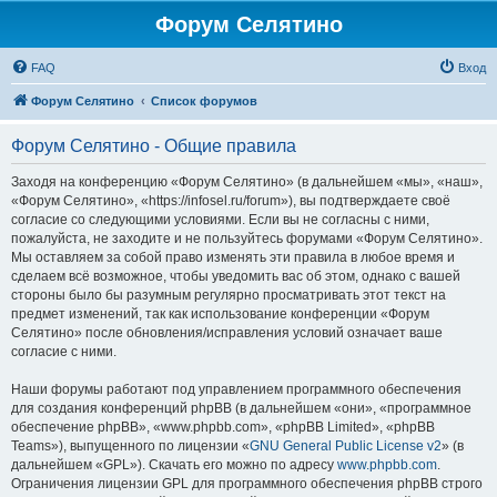
Форум Селятино
FAQ
Вход
Форум Селятино
Список форумов
Форум Селятино - Общие правила
Заходя на конференцию «Форум Селятино» (в дальнейшем «мы», «наш»,
«Форум Селятино», «https://infosel.ru/forum»), вы подтверждаете своё
согласие со следующими условиями. Если вы не согласны с ними,
пожалуйста, не заходите и не пользуйтесь форумами «Форум Селятино».
Мы оставляем за собой право изменять эти правила в любое время и
сделаем всё возможное, чтобы уведомить вас об этом, однако с вашей
стороны было бы разумным регулярно просматривать этот текст на
предмет изменений, так как использование конференции «Форум
Селятино» после обновления/исправления условий означает ваше
согласие с ними.
Наши форумы работают под управлением программного обеспечения
для создания конференций phpBB (в дальнейшем «они», «программное
обеспечение phpBB», «www.phpbb.com», «phpBB Limited», «phpBB
Teams»), выпущенного по лицензии «
GNU General Public License v2
» (в
дальнейшем «GPL»). Скачать его можно по адресу
www.phpbb.com
.
Ограничения лицензии GPL для программного обеспечения phpBB строго