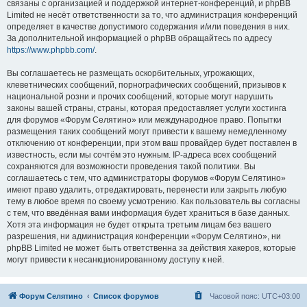
связаны с организацией и поддержкой интернет-конференций, и phpBB
Limited не несёт ответственности за то, что администрация конференций
определяет в качестве допустимого содержания и/или поведения в них.
За дополнительной информацией о phpBB обращайтесь по адресу
https://www.phpbb.com/
.
Вы соглашаетесь не размещать оскорбительных, угрожающих,
клеветнических сообщений, порнографических сообщений, призывов к
национальной розни и прочих сообщений, которые могут нарушить
законы вашей страны, страны, которая предоставляет услуги хостинга
для форумов «Форум Селятино» или международное право. Попытки
размещения таких сообщений могут привести к вашему немедленному
отключению от конференции, при этом ваш провайдер будет поставлен в
известность, если мы сочтём это нужным. IP-адреса всех сообщений
сохраняются для возможности проведения такой политики. Вы
соглашаетесь с тем, что администраторы форумов «Форум Селятино»
имеют право удалить, отредактировать, перенести или закрыть любую
тему в любое время по своему усмотрению. Как пользователь вы согласны
с тем, что введённая вами информация будет храниться в базе данных.
Хотя эта информация не будет открыта третьим лицам без вашего
разрешения, ни администрация конференции «Форум Селятино», ни
phpBB Limited не может быть ответственна за действия хакеров, которые
могут привести к несанкционированному доступу к ней.
Форум Селятино
Список форумов
Часовой пояс:
UTC+03:00