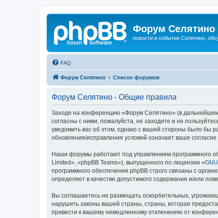
Форум Селятино
новости и события Селятино, об
FAQ
Форум Селятино
Список форумов
Форум Селятино - Общие правила
Заходя на конференцию «Форум Селятино» (в дальнейшем «м
согласны с ними, пожалуйста, не заходите и не пользуйт
уведомить вас об этом, однако с вашей стороны было бы 
обновления/исправления условий означает ваше согласие 
Наши форумы работают под управлением программного об
Limited», «phpBB Teams»), выпущенного по лицензии «
GNU 
программного обеспечения phpBB строго связаны с органи
определяет в качестве допустимого содержания и/или по
Вы соглашаетесь не размещать оскорбительных, угрожающ
нарушить законы вашей страны, страны, которая предост
привести к вашему немедленному отключению от конференц