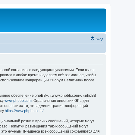
Вход
е своё согласие со следующими условиями. Если вы не
правила в любое время и сделаем всё возможное, чтобы
к использование конференции «Форум Селятино» после
ммное обеспечение phpBB», «www.phpbb.com», «phpBB
есу
www.phpbb.com
. Ограничения лицензии GPL для
ственности за то, что администрация конференций
есу
https://www.phpbb.com/
.
циональной розни и прочих сообщений, которые могут
раво. Попытки размещения таких сообщений могут
 это нужным. IP-адреса всех сообщений сохраняются для