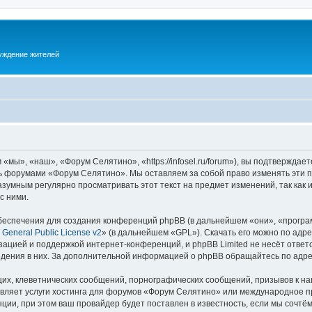
суждение жителей
ы», «наш», «Форум Селятино», «https://infosel.ru/forum»), вы подтверждает
есь форумами «Форум Селятино». Мы оставляем за собой право изменять эти 
разумным регулярно просматривать этот текст на предмет изменений, так ка
с ними.
еспечения для создания конференций phpBB (в дальнейшем «они», «програ
General Public License v2
» (в дальнейшем «GPL»). Скачать его можно по адр
зацией и поддержкой интернет-конференций, и phpBB Limited не несёт ответ
ведения в них. За дополнительной информацией о phpBB обращайтесь по адр
их, клеветнических сообщений, порнографических сообщений, призывов к на
авляет услуги хостинга для форумов «Форум Селятино» или международное п
ии, при этом ваш провайдер будет поставлен в известность, если мы сочтём