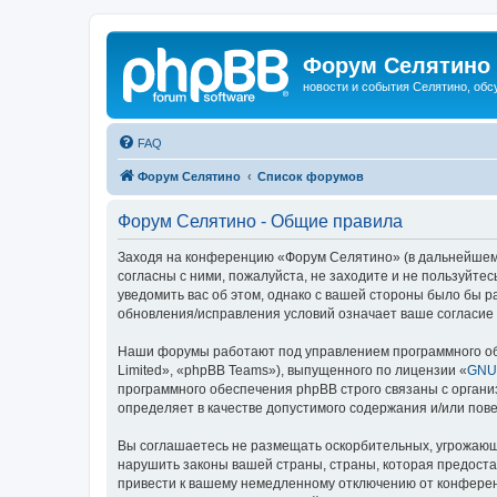
Форум Селятино
новости и события Селятино, об
FAQ
Форум Селятино
Список форумов
Форум Селятино - Общие правила
Заходя на конференцию «Форум Селятино» (в дальнейшем «м
согласны с ними, пожалуйста, не заходите и не пользуйт
уведомить вас об этом, однако с вашей стороны было бы 
обновления/исправления условий означает ваше согласие 
Наши форумы работают под управлением программного об
Limited», «phpBB Teams»), выпущенного по лицензии «
GNU 
программного обеспечения phpBB строго связаны с органи
определяет в качестве допустимого содержания и/или по
Вы соглашаетесь не размещать оскорбительных, угрожающ
нарушить законы вашей страны, страны, которая предост
привести к вашему немедленному отключению от конференц