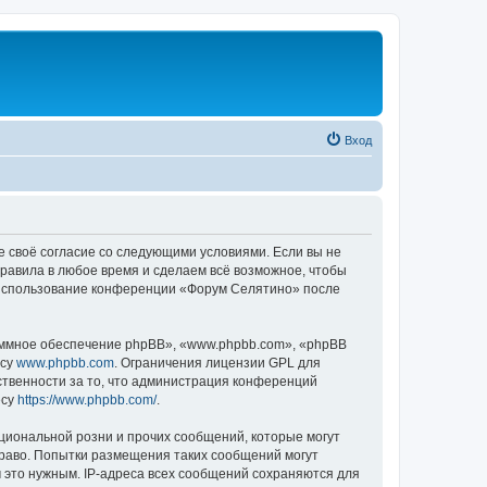
Вход
е своё согласие со следующими условиями. Если вы не
правила в любое время и сделаем всё возможное, чтобы
к использование конференции «Форум Селятино» после
ммное обеспечение phpBB», «www.phpbb.com», «phpBB
есу
www.phpbb.com
. Ограничения лицензии GPL для
ственности за то, что администрация конференций
есу
https://www.phpbb.com/
.
циональной розни и прочих сообщений, которые могут
раво. Попытки размещения таких сообщений могут
 это нужным. IP-адреса всех сообщений сохраняются для