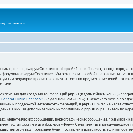
суждение жителей
ы», «наш», «Форум Селятино», «https://infosel.ru/forum»), вы подтверждает
есь форумами «Форум Селятино». Мы оставляем за собой право изменять эти 
разумным регулярно просматривать этот текст на предмет изменений, так ка
с ними.
еспечения для создания конференций phpBB (в дальнейшем «они», «програ
General Public License v2
» (в дальнейшем «GPL»). Скачать его можно по адр
зацией и поддержкой интернет-конференций, и phpBB Limited не несёт ответ
ведения в них. За дополнительной информацией о phpBB обращайтесь по адр
их, клеветнических сообщений, порнографических сообщений, призывов к на
авляет услуги хостинга для форумов «Форум Селятино» или международное п
ии, при этом ваш провайдер будет поставлен в известность, если мы сочтём