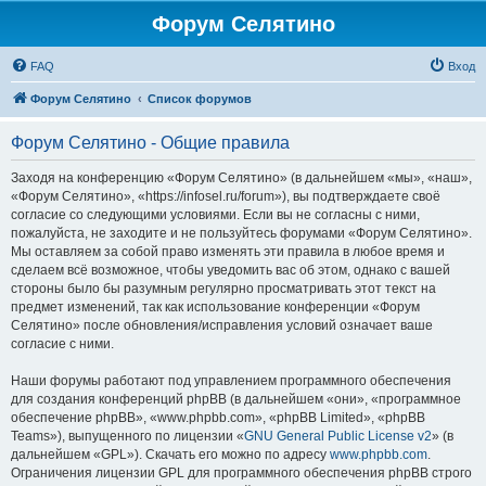
Форум Селятино
FAQ
Вход
Форум Селятино
Список форумов
Форум Селятино - Общие правила
Заходя на конференцию «Форум Селятино» (в дальнейшем «мы», «наш»,
«Форум Селятино», «https://infosel.ru/forum»), вы подтверждаете своё
согласие со следующими условиями. Если вы не согласны с ними,
пожалуйста, не заходите и не пользуйтесь форумами «Форум Селятино».
Мы оставляем за собой право изменять эти правила в любое время и
сделаем всё возможное, чтобы уведомить вас об этом, однако с вашей
стороны было бы разумным регулярно просматривать этот текст на
предмет изменений, так как использование конференции «Форум
Селятино» после обновления/исправления условий означает ваше
согласие с ними.
Наши форумы работают под управлением программного обеспечения
для создания конференций phpBB (в дальнейшем «они», «программное
обеспечение phpBB», «www.phpbb.com», «phpBB Limited», «phpBB
Teams»), выпущенного по лицензии «
GNU General Public License v2
» (в
дальнейшем «GPL»). Скачать его можно по адресу
www.phpbb.com
.
Ограничения лицензии GPL для программного обеспечения phpBB строго