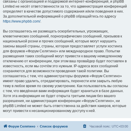
связаны с организацией и поддержкой интернет-конференций, и phpBB
Limited не несёт ответственности за то, что администрация конференций
определяет в качестве допустимого содержания и/или поведения в них.
За дополнительной информацией о phpBB обращайтесь по адресу
https://www.phpbb.com/
.
Вы соглашаетесь не размещать оскорбительных, угрожающих,
клеветнических сообщений, порнографических сообщений, призывов к
национальной розни и прочих сообщений, которые могут нарушить
законы вашей страны, страны, которая предоставляет услуги хостинга
для форумов «Форум Селятино» или международное право. Попытки
размещения таких сообщений могут привести к вашему немедленному
отключению от конференции, при этом ваш провайдер будет поставлен в
известность, если мы сочтём это нужным. IP-адреса всех сообщений
сохраняются для возможности проведения такой политики. Вы
соглашаетесь с тем, что администраторы форумов «Форум Селятино»
имеют право удалить, отредактировать, перенести или закрыть любую
тему в любое время по своему усмотрению. Как пользователь вы согласны
с тем, что введённая вами информация будет храниться в базе данных.
Хотя эта информация не будет открыта третьим лицам без вашего
разрешения, ни администрация конференции «Форум Селятино», ни
phpBB Limited не может быть ответственна за действия хакеров, которые
могут привести к несанкционированному доступу к ней.
Форум Селятино
Список форумов
Часовой пояс:
UTC+03:00