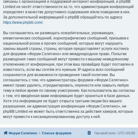
связаны с организацией и поддержкой интернет-конференций, и phpBB
Limited не несёт ответственности за то, что администрация конференций
определяет в качестве допустимого содержания и/или поведения в них.
За дополнительной информацией о phpBB обращайтесь по адресу
https://www.phpbb.com/
.
Вы соглашаетесь не размещать оскорбительных, угрожающих,
клеветнических сообщений, порнографических сообщений, призывов к
национальной розни и прочих сообщений, которые могут нарушить
законы вашей страны, страны, которая предоставляет услуги хостинга
для форумов «Форум Селятино» или международное право. Попытки
размещения таких сообщений могут привести к вашему немедленному
отключению от конференции, при этом ваш провайдер будет поставлен в
известность, если мы сочтём это нужным. IP-адреса всех сообщений
сохраняются для возможности проведения такой политики. Вы
соглашаетесь с тем, что администраторы форумов «Форум Селятино»
имеют право удалить, отредактировать, перенести или закрыть любую
тему в любое время по своему усмотрению. Как пользователь вы согласны
с тем, что введённая вами информация будет храниться в базе данных.
Хотя эта информация не будет открыта третьим лицам без вашего
разрешения, ни администрация конференции «Форум Селятино», ни
phpBB Limited не может быть ответственна за действия хакеров, которые
могут привести к несанкционированному доступу к ней.
Форум Селятино
Список форумов
Часовой пояс:
UTC+03:00