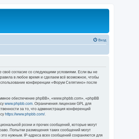
Вход
е своё согласие со следующими условиями. Если вы не
правила в любое время и сделаем всё возможное, чтобы
к использование конференции «Форум Селятино» после
ммное обеспечение phpBB», «www.phpbb.com», «phpBB
есу
www.phpbb.com
. Ограничения лицензии GPL для
ственности за то, что администрация конференций
есу
https://www.phpbb.com/
.
циональной розни и прочих сообщений, которые могут
раво. Попытки размещения таких сообщений могут
 это нужным. IP-адреса всех сообщений сохраняются для