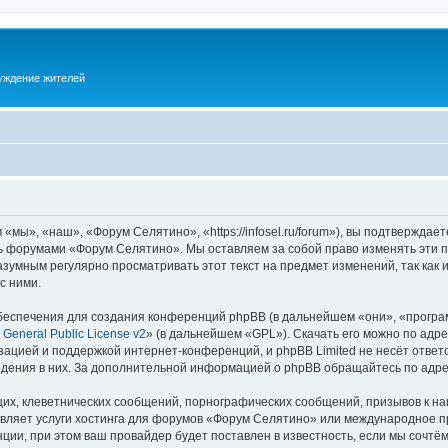
суждение жителей
ы», «наш», «Форум Селятино», «https://infosel.ru/forum»), вы подтверждает
есь форумами «Форум Селятино». Мы оставляем за собой право изменять эти 
разумным регулярно просматривать этот текст на предмет изменений, так ка
с ними.
еспечения для создания конференций phpBB (в дальнейшем «они», «програ
General Public License v2
» (в дальнейшем «GPL»). Скачать его можно по адр
зацией и поддержкой интернет-конференций, и phpBB Limited не несёт ответ
ведения в них. За дополнительной информацией о phpBB обращайтесь по адр
их, клеветнических сообщений, порнографических сообщений, призывов к на
авляет услуги хостинга для форумов «Форум Селятино» или международное п
ии, при этом ваш провайдер будет поставлен в известность, если мы сочтём