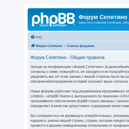
Форум Селятино
новости и события Селятино, об
FAQ
Форум Селятино
Список форумов
Форум Селятино - Общие правила
Заходя на конференцию «Форум Селятино» (в дальнейшем «м
согласны с ними, пожалуйста, не заходите и не пользуйт
уведомить вас об этом, однако с вашей стороны было бы 
обновления/исправления условий означает ваше согласие 
Наши форумы работают под управлением программного об
Limited», «phpBB Teams»), выпущенного по лицензии «
GNU 
программного обеспечения phpBB строго связаны с органи
определяет в качестве допустимого содержания и/или по
Вы соглашаетесь не размещать оскорбительных, угрожающ
нарушить законы вашей страны, страны, которая предост
привести к вашему немедленному отключению от конференц