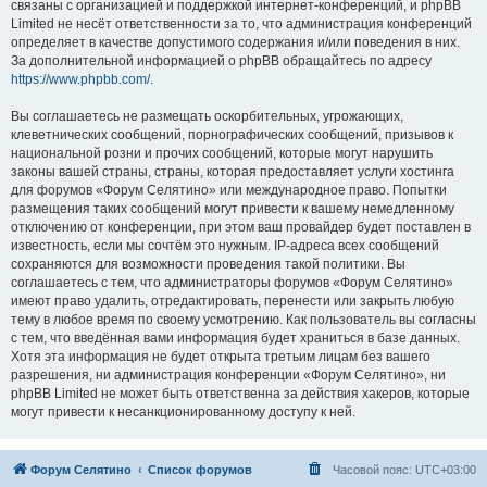
связаны с организацией и поддержкой интернет-конференций, и phpBB
Limited не несёт ответственности за то, что администрация конференций
определяет в качестве допустимого содержания и/или поведения в них.
За дополнительной информацией о phpBB обращайтесь по адресу
https://www.phpbb.com/
.
Вы соглашаетесь не размещать оскорбительных, угрожающих,
клеветнических сообщений, порнографических сообщений, призывов к
национальной розни и прочих сообщений, которые могут нарушить
законы вашей страны, страны, которая предоставляет услуги хостинга
для форумов «Форум Селятино» или международное право. Попытки
размещения таких сообщений могут привести к вашему немедленному
отключению от конференции, при этом ваш провайдер будет поставлен в
известность, если мы сочтём это нужным. IP-адреса всех сообщений
сохраняются для возможности проведения такой политики. Вы
соглашаетесь с тем, что администраторы форумов «Форум Селятино»
имеют право удалить, отредактировать, перенести или закрыть любую
тему в любое время по своему усмотрению. Как пользователь вы согласны
с тем, что введённая вами информация будет храниться в базе данных.
Хотя эта информация не будет открыта третьим лицам без вашего
разрешения, ни администрация конференции «Форум Селятино», ни
phpBB Limited не может быть ответственна за действия хакеров, которые
могут привести к несанкционированному доступу к ней.
Форум Селятино
Список форумов
Часовой пояс:
UTC+03:00