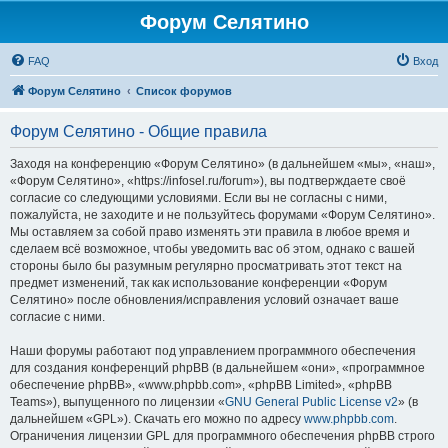
Форум Селятино
FAQ
Вход
Форум Селятино
Список форумов
Форум Селятино - Общие правила
Заходя на конференцию «Форум Селятино» (в дальнейшем «мы», «наш»,
«Форум Селятино», «https://infosel.ru/forum»), вы подтверждаете своё
согласие со следующими условиями. Если вы не согласны с ними,
пожалуйста, не заходите и не пользуйтесь форумами «Форум Селятино».
Мы оставляем за собой право изменять эти правила в любое время и
сделаем всё возможное, чтобы уведомить вас об этом, однако с вашей
стороны было бы разумным регулярно просматривать этот текст на
предмет изменений, так как использование конференции «Форум
Селятино» после обновления/исправления условий означает ваше
согласие с ними.
Наши форумы работают под управлением программного обеспечения
для создания конференций phpBB (в дальнейшем «они», «программное
обеспечение phpBB», «www.phpbb.com», «phpBB Limited», «phpBB
Teams»), выпущенного по лицензии «
GNU General Public License v2
» (в
дальнейшем «GPL»). Скачать его можно по адресу
www.phpbb.com
.
Ограничения лицензии GPL для программного обеспечения phpBB строго