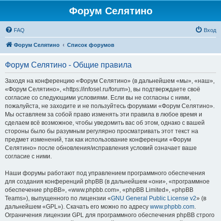
Форум Селятино
FAQ
Вход
Форум Селятино
Список форумов
Форум Селятино - Общие правила
Заходя на конференцию «Форум Селятино» (в дальнейшем «мы», «наш»,
«Форум Селятино», «https://infosel.ru/forum»), вы подтверждаете своё
согласие со следующими условиями. Если вы не согласны с ними,
пожалуйста, не заходите и не пользуйтесь форумами «Форум Селятино».
Мы оставляем за собой право изменять эти правила в любое время и
сделаем всё возможное, чтобы уведомить вас об этом, однако с вашей
стороны было бы разумным регулярно просматривать этот текст на
предмет изменений, так как использование конференции «Форум
Селятино» после обновления/исправления условий означает ваше
согласие с ними.
Наши форумы работают под управлением программного обеспечения
для создания конференций phpBB (в дальнейшем «они», «программное
обеспечение phpBB», «www.phpbb.com», «phpBB Limited», «phpBB
Teams»), выпущенного по лицензии «
GNU General Public License v2
» (в
дальнейшем «GPL»). Скачать его можно по адресу
www.phpbb.com
.
Ограничения лицензии GPL для программного обеспечения phpBB строго