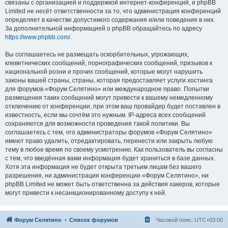
связаны с организацией и поддержкой интернет-конференций, и phpBB
Limited не несёт ответственности за то, что администрация конференций
определяет в качестве допустимого содержания и/или поведения в них.
За дополнительной информацией о phpBB обращайтесь по адресу
https://www.phpbb.com/
.
Вы соглашаетесь не размещать оскорбительных, угрожающих,
клеветнических сообщений, порнографических сообщений, призывов к
национальной розни и прочих сообщений, которые могут нарушить
законы вашей страны, страны, которая предоставляет услуги хостинга
для форумов «Форум Селятино» или международное право. Попытки
размещения таких сообщений могут привести к вашему немедленному
отключению от конференции, при этом ваш провайдер будет поставлен в
известность, если мы сочтём это нужным. IP-адреса всех сообщений
сохраняются для возможности проведения такой политики. Вы
соглашаетесь с тем, что администраторы форумов «Форум Селятино»
имеют право удалить, отредактировать, перенести или закрыть любую
тему в любое время по своему усмотрению. Как пользователь вы согласны
с тем, что введённая вами информация будет храниться в базе данных.
Хотя эта информация не будет открыта третьим лицам без вашего
разрешения, ни администрация конференции «Форум Селятино», ни
phpBB Limited не может быть ответственна за действия хакеров, которые
могут привести к несанкционированному доступу к ней.
Форум Селятино
Список форумов
Часовой пояс:
UTC+03:00