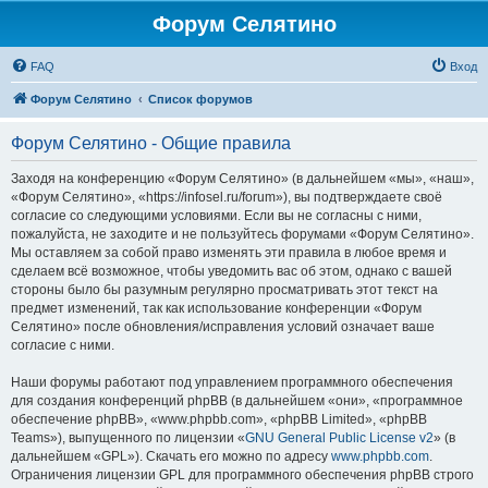
Форум Селятино
FAQ
Вход
Форум Селятино
Список форумов
Форум Селятино - Общие правила
Заходя на конференцию «Форум Селятино» (в дальнейшем «мы», «наш»,
«Форум Селятино», «https://infosel.ru/forum»), вы подтверждаете своё
согласие со следующими условиями. Если вы не согласны с ними,
пожалуйста, не заходите и не пользуйтесь форумами «Форум Селятино».
Мы оставляем за собой право изменять эти правила в любое время и
сделаем всё возможное, чтобы уведомить вас об этом, однако с вашей
стороны было бы разумным регулярно просматривать этот текст на
предмет изменений, так как использование конференции «Форум
Селятино» после обновления/исправления условий означает ваше
согласие с ними.
Наши форумы работают под управлением программного обеспечения
для создания конференций phpBB (в дальнейшем «они», «программное
обеспечение phpBB», «www.phpbb.com», «phpBB Limited», «phpBB
Teams»), выпущенного по лицензии «
GNU General Public License v2
» (в
дальнейшем «GPL»). Скачать его можно по адресу
www.phpbb.com
.
Ограничения лицензии GPL для программного обеспечения phpBB строго