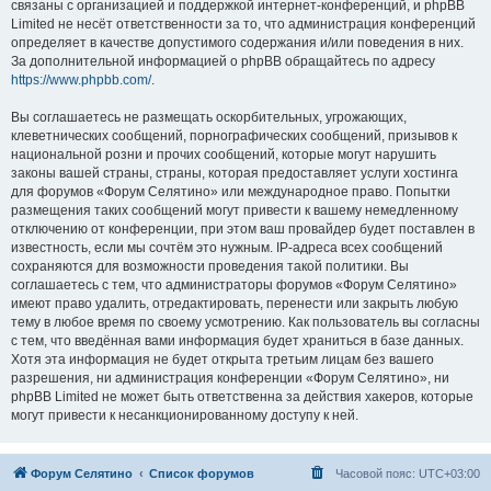
связаны с организацией и поддержкой интернет-конференций, и phpBB
Limited не несёт ответственности за то, что администрация конференций
определяет в качестве допустимого содержания и/или поведения в них.
За дополнительной информацией о phpBB обращайтесь по адресу
https://www.phpbb.com/
.
Вы соглашаетесь не размещать оскорбительных, угрожающих,
клеветнических сообщений, порнографических сообщений, призывов к
национальной розни и прочих сообщений, которые могут нарушить
законы вашей страны, страны, которая предоставляет услуги хостинга
для форумов «Форум Селятино» или международное право. Попытки
размещения таких сообщений могут привести к вашему немедленному
отключению от конференции, при этом ваш провайдер будет поставлен в
известность, если мы сочтём это нужным. IP-адреса всех сообщений
сохраняются для возможности проведения такой политики. Вы
соглашаетесь с тем, что администраторы форумов «Форум Селятино»
имеют право удалить, отредактировать, перенести или закрыть любую
тему в любое время по своему усмотрению. Как пользователь вы согласны
с тем, что введённая вами информация будет храниться в базе данных.
Хотя эта информация не будет открыта третьим лицам без вашего
разрешения, ни администрация конференции «Форум Селятино», ни
phpBB Limited не может быть ответственна за действия хакеров, которые
могут привести к несанкционированному доступу к ней.
Форум Селятино
Список форумов
Часовой пояс:
UTC+03:00