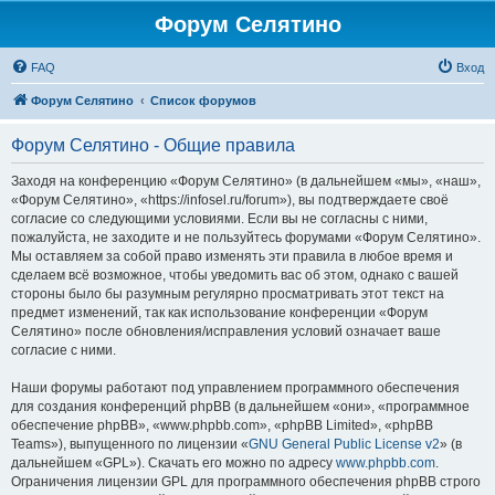
Форум Селятино
FAQ
Вход
Форум Селятино
Список форумов
Форум Селятино - Общие правила
Заходя на конференцию «Форум Селятино» (в дальнейшем «мы», «наш»,
«Форум Селятино», «https://infosel.ru/forum»), вы подтверждаете своё
согласие со следующими условиями. Если вы не согласны с ними,
пожалуйста, не заходите и не пользуйтесь форумами «Форум Селятино».
Мы оставляем за собой право изменять эти правила в любое время и
сделаем всё возможное, чтобы уведомить вас об этом, однако с вашей
стороны было бы разумным регулярно просматривать этот текст на
предмет изменений, так как использование конференции «Форум
Селятино» после обновления/исправления условий означает ваше
согласие с ними.
Наши форумы работают под управлением программного обеспечения
для создания конференций phpBB (в дальнейшем «они», «программное
обеспечение phpBB», «www.phpbb.com», «phpBB Limited», «phpBB
Teams»), выпущенного по лицензии «
GNU General Public License v2
» (в
дальнейшем «GPL»). Скачать его можно по адресу
www.phpbb.com
.
Ограничения лицензии GPL для программного обеспечения phpBB строго