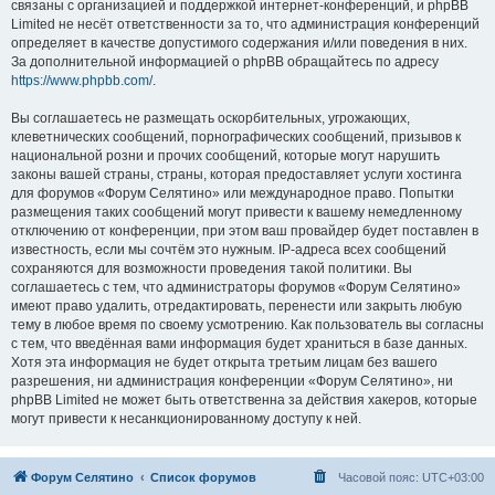
связаны с организацией и поддержкой интернет-конференций, и phpBB
Limited не несёт ответственности за то, что администрация конференций
определяет в качестве допустимого содержания и/или поведения в них.
За дополнительной информацией о phpBB обращайтесь по адресу
https://www.phpbb.com/
.
Вы соглашаетесь не размещать оскорбительных, угрожающих,
клеветнических сообщений, порнографических сообщений, призывов к
национальной розни и прочих сообщений, которые могут нарушить
законы вашей страны, страны, которая предоставляет услуги хостинга
для форумов «Форум Селятино» или международное право. Попытки
размещения таких сообщений могут привести к вашему немедленному
отключению от конференции, при этом ваш провайдер будет поставлен в
известность, если мы сочтём это нужным. IP-адреса всех сообщений
сохраняются для возможности проведения такой политики. Вы
соглашаетесь с тем, что администраторы форумов «Форум Селятино»
имеют право удалить, отредактировать, перенести или закрыть любую
тему в любое время по своему усмотрению. Как пользователь вы согласны
с тем, что введённая вами информация будет храниться в базе данных.
Хотя эта информация не будет открыта третьим лицам без вашего
разрешения, ни администрация конференции «Форум Селятино», ни
phpBB Limited не может быть ответственна за действия хакеров, которые
могут привести к несанкционированному доступу к ней.
Форум Селятино
Список форумов
Часовой пояс:
UTC+03:00