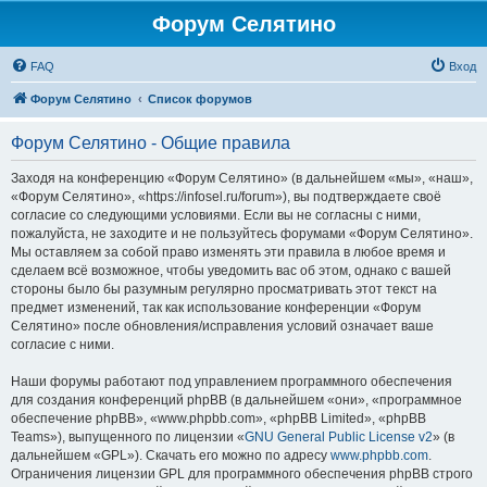
Форум Селятино
FAQ
Вход
Форум Селятино
Список форумов
Форум Селятино - Общие правила
Заходя на конференцию «Форум Селятино» (в дальнейшем «мы», «наш»,
«Форум Селятино», «https://infosel.ru/forum»), вы подтверждаете своё
согласие со следующими условиями. Если вы не согласны с ними,
пожалуйста, не заходите и не пользуйтесь форумами «Форум Селятино».
Мы оставляем за собой право изменять эти правила в любое время и
сделаем всё возможное, чтобы уведомить вас об этом, однако с вашей
стороны было бы разумным регулярно просматривать этот текст на
предмет изменений, так как использование конференции «Форум
Селятино» после обновления/исправления условий означает ваше
согласие с ними.
Наши форумы работают под управлением программного обеспечения
для создания конференций phpBB (в дальнейшем «они», «программное
обеспечение phpBB», «www.phpbb.com», «phpBB Limited», «phpBB
Teams»), выпущенного по лицензии «
GNU General Public License v2
» (в
дальнейшем «GPL»). Скачать его можно по адресу
www.phpbb.com
.
Ограничения лицензии GPL для программного обеспечения phpBB строго