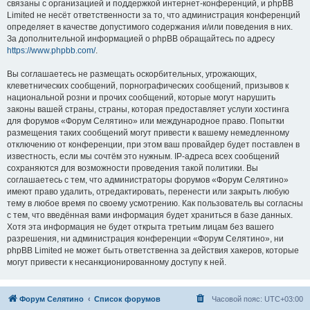
связаны с организацией и поддержкой интернет-конференций, и phpBB
Limited не несёт ответственности за то, что администрация конференций
определяет в качестве допустимого содержания и/или поведения в них.
За дополнительной информацией о phpBB обращайтесь по адресу
https://www.phpbb.com/
.
Вы соглашаетесь не размещать оскорбительных, угрожающих,
клеветнических сообщений, порнографических сообщений, призывов к
национальной розни и прочих сообщений, которые могут нарушить
законы вашей страны, страны, которая предоставляет услуги хостинга
для форумов «Форум Селятино» или международное право. Попытки
размещения таких сообщений могут привести к вашему немедленному
отключению от конференции, при этом ваш провайдер будет поставлен в
известность, если мы сочтём это нужным. IP-адреса всех сообщений
сохраняются для возможности проведения такой политики. Вы
соглашаетесь с тем, что администраторы форумов «Форум Селятино»
имеют право удалить, отредактировать, перенести или закрыть любую
тему в любое время по своему усмотрению. Как пользователь вы согласны
с тем, что введённая вами информация будет храниться в базе данных.
Хотя эта информация не будет открыта третьим лицам без вашего
разрешения, ни администрация конференции «Форум Селятино», ни
phpBB Limited не может быть ответственна за действия хакеров, которые
могут привести к несанкционированному доступу к ней.
Форум Селятино
Список форумов
Часовой пояс:
UTC+03:00