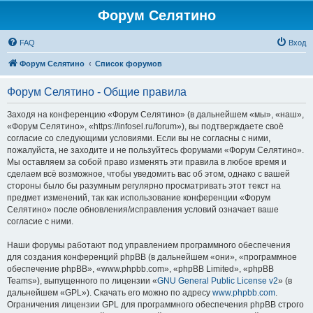
Форум Селятино
FAQ
Вход
Форум Селятино
Список форумов
Форум Селятино - Общие правила
Заходя на конференцию «Форум Селятино» (в дальнейшем «мы», «наш»,
«Форум Селятино», «https://infosel.ru/forum»), вы подтверждаете своё
согласие со следующими условиями. Если вы не согласны с ними,
пожалуйста, не заходите и не пользуйтесь форумами «Форум Селятино».
Мы оставляем за собой право изменять эти правила в любое время и
сделаем всё возможное, чтобы уведомить вас об этом, однако с вашей
стороны было бы разумным регулярно просматривать этот текст на
предмет изменений, так как использование конференции «Форум
Селятино» после обновления/исправления условий означает ваше
согласие с ними.
Наши форумы работают под управлением программного обеспечения
для создания конференций phpBB (в дальнейшем «они», «программное
обеспечение phpBB», «www.phpbb.com», «phpBB Limited», «phpBB
Teams»), выпущенного по лицензии «
GNU General Public License v2
» (в
дальнейшем «GPL»). Скачать его можно по адресу
www.phpbb.com
.
Ограничения лицензии GPL для программного обеспечения phpBB строго