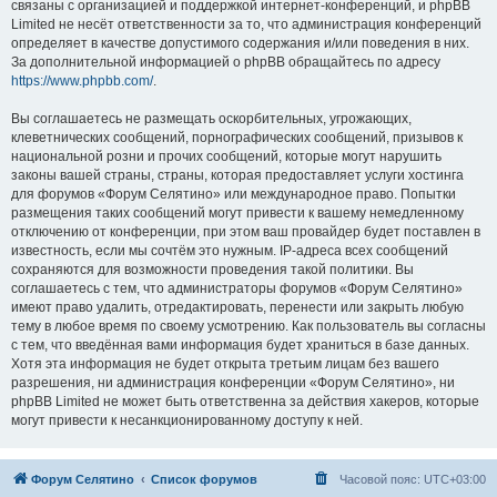
связаны с организацией и поддержкой интернет-конференций, и phpBB
Limited не несёт ответственности за то, что администрация конференций
определяет в качестве допустимого содержания и/или поведения в них.
За дополнительной информацией о phpBB обращайтесь по адресу
https://www.phpbb.com/
.
Вы соглашаетесь не размещать оскорбительных, угрожающих,
клеветнических сообщений, порнографических сообщений, призывов к
национальной розни и прочих сообщений, которые могут нарушить
законы вашей страны, страны, которая предоставляет услуги хостинга
для форумов «Форум Селятино» или международное право. Попытки
размещения таких сообщений могут привести к вашему немедленному
отключению от конференции, при этом ваш провайдер будет поставлен в
известность, если мы сочтём это нужным. IP-адреса всех сообщений
сохраняются для возможности проведения такой политики. Вы
соглашаетесь с тем, что администраторы форумов «Форум Селятино»
имеют право удалить, отредактировать, перенести или закрыть любую
тему в любое время по своему усмотрению. Как пользователь вы согласны
с тем, что введённая вами информация будет храниться в базе данных.
Хотя эта информация не будет открыта третьим лицам без вашего
разрешения, ни администрация конференции «Форум Селятино», ни
phpBB Limited не может быть ответственна за действия хакеров, которые
могут привести к несанкционированному доступу к ней.
Форум Селятино
Список форумов
Часовой пояс:
UTC+03:00