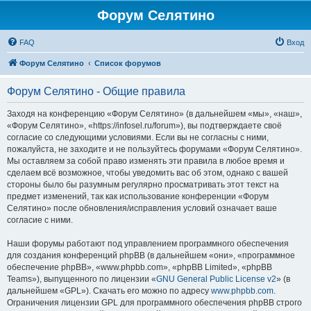
Форум Селятино
FAQ
Вход
Форум Селятино
Список форумов
Форум Селятино - Общие правила
Заходя на конференцию «Форум Селятино» (в дальнейшем «мы», «наш»,
«Форум Селятино», «https://infosel.ru/forum»), вы подтверждаете своё
согласие со следующими условиями. Если вы не согласны с ними,
пожалуйста, не заходите и не пользуйтесь форумами «Форум Селятино».
Мы оставляем за собой право изменять эти правила в любое время и
сделаем всё возможное, чтобы уведомить вас об этом, однако с вашей
стороны было бы разумным регулярно просматривать этот текст на
предмет изменений, так как использование конференции «Форум
Селятино» после обновления/исправления условий означает ваше
согласие с ними.
Наши форумы работают под управлением программного обеспечения
для создания конференций phpBB (в дальнейшем «они», «программное
обеспечение phpBB», «www.phpbb.com», «phpBB Limited», «phpBB
Teams»), выпущенного по лицензии «
GNU General Public License v2
» (в
дальнейшем «GPL»). Скачать его можно по адресу
www.phpbb.com
.
Ограничения лицензии GPL для программного обеспечения phpBB строго