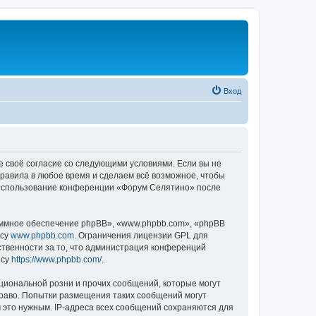
Вход
е своё согласие со следующими условиями. Если вы не
правила в любое время и сделаем всё возможное, чтобы
к использование конференции «Форум Селятино» после
ммное обеспечение phpBB», «www.phpbb.com», «phpBB
есу
www.phpbb.com
. Ограничения лицензии GPL для
ственности за то, что администрация конференций
есу
https://www.phpbb.com/
.
циональной розни и прочих сообщений, которые могут
раво. Попытки размещения таких сообщений могут
 это нужным. IP-адреса всех сообщений сохраняются для