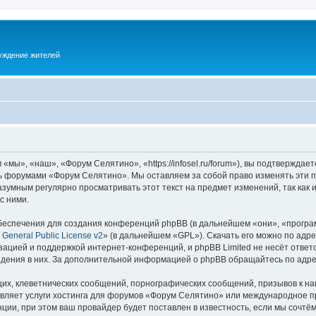
суждение жителей
ы», «наш», «Форум Селятино», «https://infosel.ru/forum»), вы подтверждает
есь форумами «Форум Селятино». Мы оставляем за собой право изменять эти 
разумным регулярно просматривать этот текст на предмет изменений, так ка
с ними.
еспечения для создания конференций phpBB (в дальнейшем «они», «програ
General Public License v2
» (в дальнейшем «GPL»). Скачать его можно по адр
зацией и поддержкой интернет-конференций, и phpBB Limited не несёт ответ
ведения в них. За дополнительной информацией о phpBB обращайтесь по адр
их, клеветнических сообщений, порнографических сообщений, призывов к на
авляет услуги хостинга для форумов «Форум Селятино» или международное п
ии, при этом ваш провайдер будет поставлен в известность, если мы сочтём