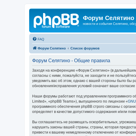
Форум Селятино
новости и события Селятино, об
FAQ
Форум Селятино
Список форумов
Форум Селятино - Общие правила
Заходя на конференцию «Форум Селятино» (в дальнейшем «м
согласны с ними, пожалуйста, не заходите и не пользуйт
уведомить вас об этом, однако с вашей стороны было бы 
обновления/исправления условий означает ваше согласие 
Наши форумы работают под управлением программного об
Limited», «phpBB Teams»), выпущенного по лицензии «
GNU 
программного обеспечения phpBB строго связаны с органи
определяет в качестве допустимого содержания и/или по
Вы соглашаетесь не размещать оскорбительных, угрожающ
нарушить законы вашей страны, страны, которая предост
привести к вашему немедленному отключению от конференц