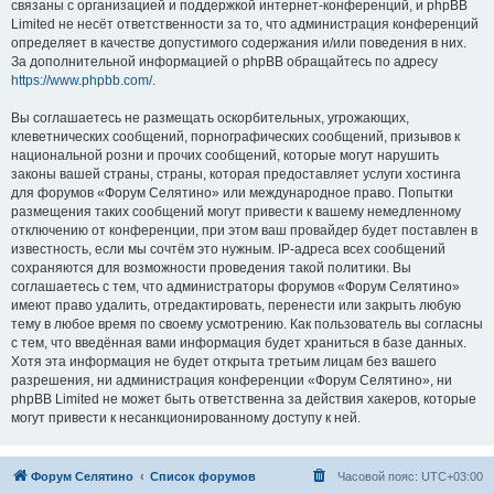
связаны с организацией и поддержкой интернет-конференций, и phpBB
Limited не несёт ответственности за то, что администрация конференций
определяет в качестве допустимого содержания и/или поведения в них.
За дополнительной информацией о phpBB обращайтесь по адресу
https://www.phpbb.com/
.
Вы соглашаетесь не размещать оскорбительных, угрожающих,
клеветнических сообщений, порнографических сообщений, призывов к
национальной розни и прочих сообщений, которые могут нарушить
законы вашей страны, страны, которая предоставляет услуги хостинга
для форумов «Форум Селятино» или международное право. Попытки
размещения таких сообщений могут привести к вашему немедленному
отключению от конференции, при этом ваш провайдер будет поставлен в
известность, если мы сочтём это нужным. IP-адреса всех сообщений
сохраняются для возможности проведения такой политики. Вы
соглашаетесь с тем, что администраторы форумов «Форум Селятино»
имеют право удалить, отредактировать, перенести или закрыть любую
тему в любое время по своему усмотрению. Как пользователь вы согласны
с тем, что введённая вами информация будет храниться в базе данных.
Хотя эта информация не будет открыта третьим лицам без вашего
разрешения, ни администрация конференции «Форум Селятино», ни
phpBB Limited не может быть ответственна за действия хакеров, которые
могут привести к несанкционированному доступу к ней.
Форум Селятино
Список форумов
Часовой пояс:
UTC+03:00