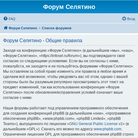
Форум Селятино
FAQ
Вход
Форум Селятино
Список форумов
Форум Селятино - Общие правила
Заходя на конференцию «Форум Селятино» (в дальнейшем «мы», «наш»,
«Форум Селятино», «https://infosel.ru/forum»), вы подтверждаете своё
согласие со следующими условиями. Если вы не согласны с ними,
пожалуйста, не заходите и не пользуйтесь форумами «Форум Селятино».
Мы оставляем за собой право изменять эти правила в любое время и
сделаем всё возможное, чтобы уведомить вас об этом, однако с вашей
стороны было бы разумным регулярно просматривать этот текст на
предмет изменений, так как использование конференции «Форум
Селятино» после обновления/исправления условий означает ваше
согласие с ними.
Наши форумы работают под управлением программного обеспечения
для создания конференций phpBB (в дальнейшем «они», «программное
обеспечение phpBB», «www.phpbb.com», «phpBB Limited», «phpBB
Teams»), выпущенного по лицензии «
GNU General Public License v2
» (в
дальнейшем «GPL»). Скачать его можно по адресу
www.phpbb.com
.
Ограничения лицензии GPL для программного обеспечения phpBB строго