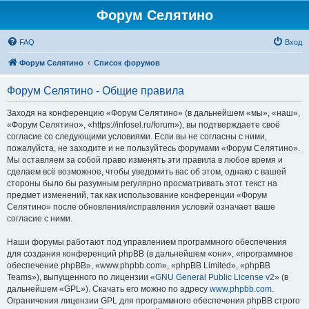
Форум Селятино
FAQ
Вход
Форум Селятино
Список форумов
Форум Селятино - Общие правила
Заходя на конференцию «Форум Селятино» (в дальнейшем «мы», «наш»,
«Форум Селятино», «https://infosel.ru/forum»), вы подтверждаете своё
согласие со следующими условиями. Если вы не согласны с ними,
пожалуйста, не заходите и не пользуйтесь форумами «Форум Селятино».
Мы оставляем за собой право изменять эти правила в любое время и
сделаем всё возможное, чтобы уведомить вас об этом, однако с вашей
стороны было бы разумным регулярно просматривать этот текст на
предмет изменений, так как использование конференции «Форум
Селятино» после обновления/исправления условий означает ваше
согласие с ними.
Наши форумы работают под управлением программного обеспечения
для создания конференций phpBB (в дальнейшем «они», «программное
обеспечение phpBB», «www.phpbb.com», «phpBB Limited», «phpBB
Teams»), выпущенного по лицензии «
GNU General Public License v2
» (в
дальнейшем «GPL»). Скачать его можно по адресу
www.phpbb.com
.
Ограничения лицензии GPL для программного обеспечения phpBB строго