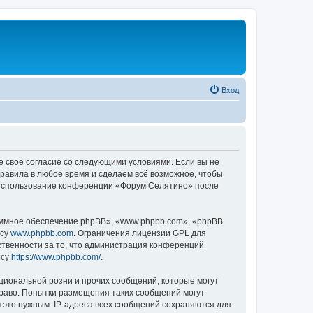
Вход
е своё согласие со следующими условиями. Если вы не
правила в любое время и сделаем всё возможное, чтобы
к использование конференции «Форум Селятино» после
ммное обеспечение phpBB», «www.phpbb.com», «phpBB
есу
www.phpbb.com
. Ограничения лицензии GPL для
ственности за то, что администрация конференций
есу
https://www.phpbb.com/
.
циональной розни и прочих сообщений, которые могут
раво. Попытки размещения таких сообщений могут
 это нужным. IP-адреса всех сообщений сохраняются для