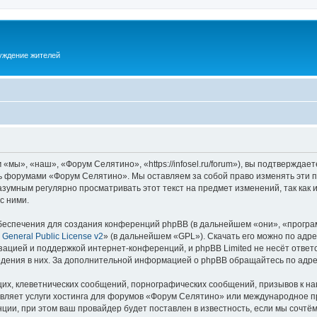
суждение жителей
ы», «наш», «Форум Селятино», «https://infosel.ru/forum»), вы подтверждает
есь форумами «Форум Селятино». Мы оставляем за собой право изменять эти 
разумным регулярно просматривать этот текст на предмет изменений, так ка
с ними.
еспечения для создания конференций phpBB (в дальнейшем «они», «програ
General Public License v2
» (в дальнейшем «GPL»). Скачать его можно по адр
зацией и поддержкой интернет-конференций, и phpBB Limited не несёт ответ
ведения в них. За дополнительной информацией о phpBB обращайтесь по адр
их, клеветнических сообщений, порнографических сообщений, призывов к на
авляет услуги хостинга для форумов «Форум Селятино» или международное п
ии, при этом ваш провайдер будет поставлен в известность, если мы сочтём