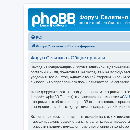
Форум Селятино
новости и события Селятино, об
FAQ
Форум Селятино
Список форумов
Форум Селятино - Общие правила
Заходя на конференцию «Форум Селятино» (в дальнейшем «м
согласны с ними, пожалуйста, не заходите и не пользуйт
уведомить вас об этом, однако с вашей стороны было бы 
обновления/исправления условий означает ваше согласие 
Наши форумы работают под управлением программного об
Limited», «phpBB Teams»), выпущенного по лицензии «
GNU 
программного обеспечения phpBB строго связаны с органи
определяет в качестве допустимого содержания и/или по
Вы соглашаетесь не размещать оскорбительных, угрожающ
нарушить законы вашей страны, страны, которая предост
привести к вашему немедленному отключению от конференц