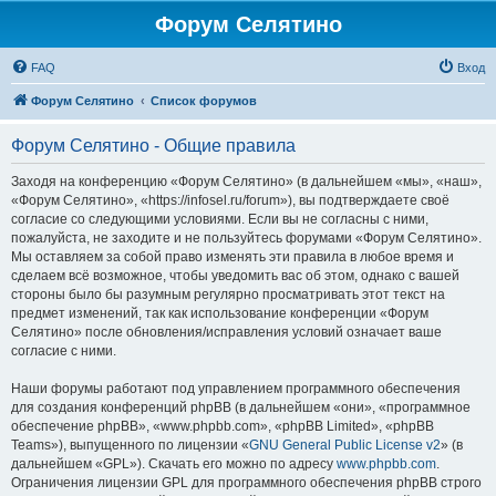
Форум Селятино
FAQ
Вход
Форум Селятино
Список форумов
Форум Селятино - Общие правила
Заходя на конференцию «Форум Селятино» (в дальнейшем «мы», «наш»,
«Форум Селятино», «https://infosel.ru/forum»), вы подтверждаете своё
согласие со следующими условиями. Если вы не согласны с ними,
пожалуйста, не заходите и не пользуйтесь форумами «Форум Селятино».
Мы оставляем за собой право изменять эти правила в любое время и
сделаем всё возможное, чтобы уведомить вас об этом, однако с вашей
стороны было бы разумным регулярно просматривать этот текст на
предмет изменений, так как использование конференции «Форум
Селятино» после обновления/исправления условий означает ваше
согласие с ними.
Наши форумы работают под управлением программного обеспечения
для создания конференций phpBB (в дальнейшем «они», «программное
обеспечение phpBB», «www.phpbb.com», «phpBB Limited», «phpBB
Teams»), выпущенного по лицензии «
GNU General Public License v2
» (в
дальнейшем «GPL»). Скачать его можно по адресу
www.phpbb.com
.
Ограничения лицензии GPL для программного обеспечения phpBB строго