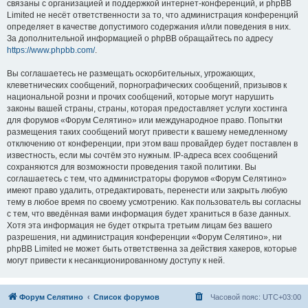
связаны с организацией и поддержкой интернет-конференций, и phpBB
Limited не несёт ответственности за то, что администрация конференций
определяет в качестве допустимого содержания и/или поведения в них.
За дополнительной информацией о phpBB обращайтесь по адресу
https://www.phpbb.com/
.
Вы соглашаетесь не размещать оскорбительных, угрожающих,
клеветнических сообщений, порнографических сообщений, призывов к
национальной розни и прочих сообщений, которые могут нарушить
законы вашей страны, страны, которая предоставляет услуги хостинга
для форумов «Форум Селятино» или международное право. Попытки
размещения таких сообщений могут привести к вашему немедленному
отключению от конференции, при этом ваш провайдер будет поставлен в
известность, если мы сочтём это нужным. IP-адреса всех сообщений
сохраняются для возможности проведения такой политики. Вы
соглашаетесь с тем, что администраторы форумов «Форум Селятино»
имеют право удалить, отредактировать, перенести или закрыть любую
тему в любое время по своему усмотрению. Как пользователь вы согласны
с тем, что введённая вами информация будет храниться в базе данных.
Хотя эта информация не будет открыта третьим лицам без вашего
разрешения, ни администрация конференции «Форум Селятино», ни
phpBB Limited не может быть ответственна за действия хакеров, которые
могут привести к несанкционированному доступу к ней.
Форум Селятино
Список форумов
Часовой пояс:
UTC+03:00