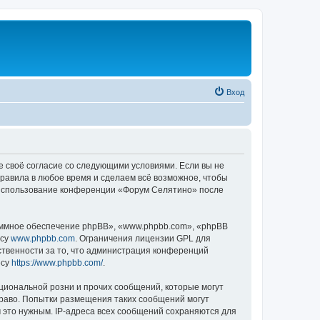
Вход
е своё согласие со следующими условиями. Если вы не
правила в любое время и сделаем всё возможное, чтобы
к использование конференции «Форум Селятино» после
ммное обеспечение phpBB», «www.phpbb.com», «phpBB
есу
www.phpbb.com
. Ограничения лицензии GPL для
ственности за то, что администрация конференций
есу
https://www.phpbb.com/
.
циональной розни и прочих сообщений, которые могут
раво. Попытки размещения таких сообщений могут
 это нужным. IP-адреса всех сообщений сохраняются для