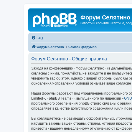
Форум Селятино
новости и события Селятино, об
FAQ
Форум Селятино
Список форумов
Форум Селятино - Общие правила
Заходя на конференцию «Форум Селятино» (в дальнейшем «м
согласны с ними, пожалуйста, не заходите и не пользуйт
уведомить вас об этом, однако с вашей стороны было бы 
обновления/исправления условий означает ваше согласие 
Наши форумы работают под управлением программного об
Limited», «phpBB Teams»), выпущенного по лицензии «
GNU 
программного обеспечения phpBB строго связаны с органи
определяет в качестве допустимого содержания и/или по
Вы соглашаетесь не размещать оскорбительных, угрожающ
нарушить законы вашей страны, страны, которая предост
привести к вашему немедленному отключению от конференц