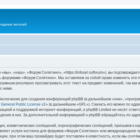
суждение жителей
ы», «наш», «Форум Селятино», «https://infosel.ru/forum»), вы подтверждает
есь форумами «Форум Селятино». Мы оставляем за собой право изменять эти 
разумным регулярно просматривать этот текст на предмет изменений, так ка
с ними.
еспечения для создания конференций phpBB (в дальнейшем «они», «програ
General Public License v2
» (в дальнейшем «GPL»). Скачать его можно по адр
зацией и поддержкой интернет-конференций, и phpBB Limited не несёт ответ
ведения в них. За дополнительной информацией о phpBB обращайтесь по адр
их, клеветнических сообщений, порнографических сообщений, призывов к на
авляет услуги хостинга для форумов «Форум Селятино» или международное п
ии, при этом ваш провайдер будет поставлен в известность, если мы сочтём