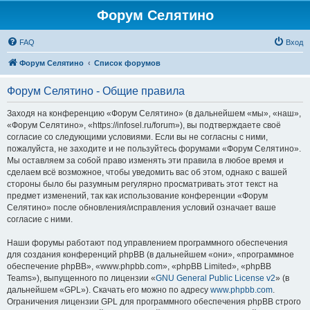
Форум Селятино
FAQ
Вход
Форум Селятино
Список форумов
Форум Селятино - Общие правила
Заходя на конференцию «Форум Селятино» (в дальнейшем «мы», «наш»,
«Форум Селятино», «https://infosel.ru/forum»), вы подтверждаете своё
согласие со следующими условиями. Если вы не согласны с ними,
пожалуйста, не заходите и не пользуйтесь форумами «Форум Селятино».
Мы оставляем за собой право изменять эти правила в любое время и
сделаем всё возможное, чтобы уведомить вас об этом, однако с вашей
стороны было бы разумным регулярно просматривать этот текст на
предмет изменений, так как использование конференции «Форум
Селятино» после обновления/исправления условий означает ваше
согласие с ними.
Наши форумы работают под управлением программного обеспечения
для создания конференций phpBB (в дальнейшем «они», «программное
обеспечение phpBB», «www.phpbb.com», «phpBB Limited», «phpBB
Teams»), выпущенного по лицензии «
GNU General Public License v2
» (в
дальнейшем «GPL»). Скачать его можно по адресу
www.phpbb.com
.
Ограничения лицензии GPL для программного обеспечения phpBB строго