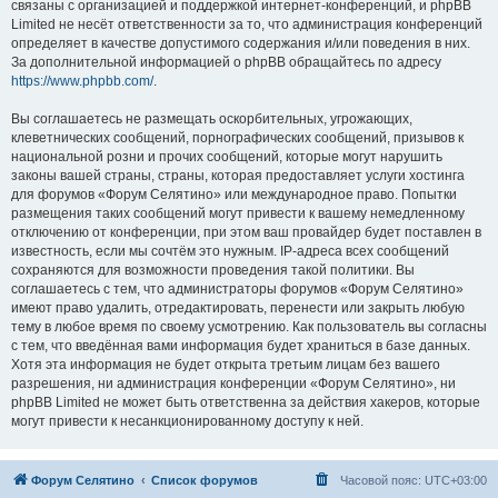
связаны с организацией и поддержкой интернет-конференций, и phpBB
Limited не несёт ответственности за то, что администрация конференций
определяет в качестве допустимого содержания и/или поведения в них.
За дополнительной информацией о phpBB обращайтесь по адресу
https://www.phpbb.com/
.
Вы соглашаетесь не размещать оскорбительных, угрожающих,
клеветнических сообщений, порнографических сообщений, призывов к
национальной розни и прочих сообщений, которые могут нарушить
законы вашей страны, страны, которая предоставляет услуги хостинга
для форумов «Форум Селятино» или международное право. Попытки
размещения таких сообщений могут привести к вашему немедленному
отключению от конференции, при этом ваш провайдер будет поставлен в
известность, если мы сочтём это нужным. IP-адреса всех сообщений
сохраняются для возможности проведения такой политики. Вы
соглашаетесь с тем, что администраторы форумов «Форум Селятино»
имеют право удалить, отредактировать, перенести или закрыть любую
тему в любое время по своему усмотрению. Как пользователь вы согласны
с тем, что введённая вами информация будет храниться в базе данных.
Хотя эта информация не будет открыта третьим лицам без вашего
разрешения, ни администрация конференции «Форум Селятино», ни
phpBB Limited не может быть ответственна за действия хакеров, которые
могут привести к несанкционированному доступу к ней.
Форум Селятино
Список форумов
Часовой пояс:
UTC+03:00