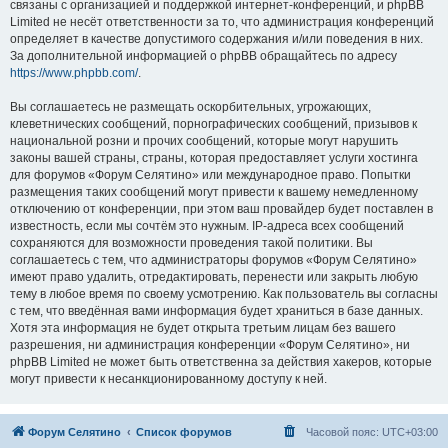
связаны с организацией и поддержкой интернет-конференций, и phpBB
Limited не несёт ответственности за то, что администрация конференций
определяет в качестве допустимого содержания и/или поведения в них.
За дополнительной информацией о phpBB обращайтесь по адресу
https://www.phpbb.com/
.
Вы соглашаетесь не размещать оскорбительных, угрожающих,
клеветнических сообщений, порнографических сообщений, призывов к
национальной розни и прочих сообщений, которые могут нарушить
законы вашей страны, страны, которая предоставляет услуги хостинга
для форумов «Форум Селятино» или международное право. Попытки
размещения таких сообщений могут привести к вашему немедленному
отключению от конференции, при этом ваш провайдер будет поставлен в
известность, если мы сочтём это нужным. IP-адреса всех сообщений
сохраняются для возможности проведения такой политики. Вы
соглашаетесь с тем, что администраторы форумов «Форум Селятино»
имеют право удалить, отредактировать, перенести или закрыть любую
тему в любое время по своему усмотрению. Как пользователь вы согласны
с тем, что введённая вами информация будет храниться в базе данных.
Хотя эта информация не будет открыта третьим лицам без вашего
разрешения, ни администрация конференции «Форум Селятино», ни
phpBB Limited не может быть ответственна за действия хакеров, которые
могут привести к несанкционированному доступу к ней.
Форум Селятино
Список форумов
Часовой пояс:
UTC+03:00