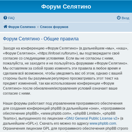
Форум Селятино
FAQ
Вход
Форум Селятино
Список форумов
Форум Селятино - Общие правила
Заходя на конференцию «Форум Селятино» (в дальнейшем «мы», «наш»,
«Форум Селятино», «https://infosel.ru/forum»), вы подтверждаете своё
согласие со следующими условиями. Если вы не согласны с ними,
пожалуйста, не заходите и не пользуйтесь форумами «Форум Селятино».
Мы оставляем за собой право изменять эти правила в любое время и
сделаем всё возможное, чтобы уведомить вас об этом, однако с вашей
стороны было бы разумным регулярно просматривать этот текст на
предмет изменений, так как использование конференции «Форум
Селятино» после обновления/исправления условий означает ваше
согласие с ними.
Наши форумы работают под управлением программного обеспечения
для создания конференций phpBB (в дальнейшем «они», «программное
обеспечение phpBB», «www.phpbb.com», «phpBB Limited», «phpBB
Teams»), выпущенного по лицензии «
GNU General Public License v2
» (в
дальнейшем «GPL»). Скачать его можно по адресу
www.phpbb.com
.
Ограничения лицензии GPL для программного обеспечения phpBB строго