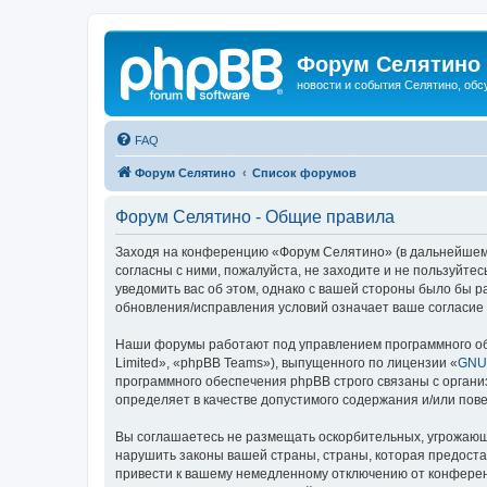
Форум Селятино
новости и события Селятино, об
FAQ
Форум Селятино
Список форумов
Форум Селятино - Общие правила
Заходя на конференцию «Форум Селятино» (в дальнейшем «м
согласны с ними, пожалуйста, не заходите и не пользуйт
уведомить вас об этом, однако с вашей стороны было бы 
обновления/исправления условий означает ваше согласие 
Наши форумы работают под управлением программного об
Limited», «phpBB Teams»), выпущенного по лицензии «
GNU 
программного обеспечения phpBB строго связаны с органи
определяет в качестве допустимого содержания и/или по
Вы соглашаетесь не размещать оскорбительных, угрожающ
нарушить законы вашей страны, страны, которая предост
привести к вашему немедленному отключению от конференц