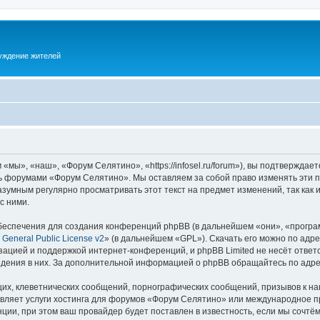
суждение жителей
ы», «наш», «Форум Селятино», «https://infosel.ru/forum»), вы подтверждает
есь форумами «Форум Селятино». Мы оставляем за собой право изменять эти 
разумным регулярно просматривать этот текст на предмет изменений, так ка
с ними.
еспечения для создания конференций phpBB (в дальнейшем «они», «програ
General Public License v2
» (в дальнейшем «GPL»). Скачать его можно по адр
зацией и поддержкой интернет-конференций, и phpBB Limited не несёт ответ
ведения в них. За дополнительной информацией о phpBB обращайтесь по адр
их, клеветнических сообщений, порнографических сообщений, призывов к на
авляет услуги хостинга для форумов «Форум Селятино» или международное п
ии, при этом ваш провайдер будет поставлен в известность, если мы сочтём