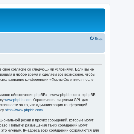
Вход
е своё согласие со следующими условиями. Если вы не
правила в любое время и сделаем всё возможное, чтобы
к использование конференции «Форум Селятино» после
ммное обеспечение phpBB», «www.phpbb.com», «phpBB
есу
www.phpbb.com
. Ограничения лицензии GPL для
ственности за то, что администрация конференций
есу
https://www.phpbb.com/
.
циональной розни и прочих сообщений, которые могут
раво. Попытки размещения таких сообщений могут
 это нужным. IP-адреса всех сообщений сохраняются для