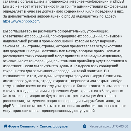
связаны с организацией и поддержкой интернет-конференций, и phpBB
Limited не несёт ответственности за то, что администрация конференций
определяет в качестве допустимого содержания и/или поведения в них.
За дополнительной информацией о phpBB обращайтесь по адресу
https://www.phpbb.com/
.
Вы соглашаетесь не размещать оскорбительных, угрожающих,
клеветнических сообщений, порнографических сообщений, призывов к
национальной розни и прочих сообщений, которые могут нарушить
законы вашей страны, страны, которая предоставляет услуги хостинга
для форумов «Форум Селятино» или международное право. Попытки
размещения таких сообщений могут привести к вашему немедленному
отключению от конференции, при этом ваш провайдер будет поставлен в
известность, если мы сочтём это нужным. IP-адреса всех сообщений
сохраняются для возможности проведения такой политики. Вы
соглашаетесь с тем, что администраторы форумов «Форум Селятино»
имеют право удалить, отредактировать, перенести или закрыть любую
тему в любое время по своему усмотрению. Как пользователь вы согласны
с тем, что введённая вами информация будет храниться в базе данных.
Хотя эта информация не будет открыта третьим лицам без вашего
разрешения, ни администрация конференции «Форум Селятино», ни
phpBB Limited не может быть ответственна за действия хакеров, которые
могут привести к несанкционированному доступу к ней.
Форум Селятино
Список форумов
Часовой пояс:
UTC+03:00