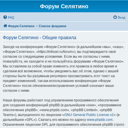
Форум Селятино
FAQ
Вход
Форум Селятино
Список форумов
Форум Селятино - Общие правила
Заходя на конференцию «Форум Селятино» (в дальнейшем «мы», «наш»,
«Форум Селятино», «https://infosel.ru/forum»), вы подтверждаете своё
согласие со следующими условиями. Если вы не согласны с ними,
пожалуйста, не заходите и не пользуйтесь форумами «Форум Селятино».
Мы оставляем за собой право изменять эти правила в любое время и
сделаем всё возможное, чтобы уведомить вас об этом, однако с вашей
стороны было бы разумным регулярно просматривать этот текст на
предмет изменений, так как использование конференции «Форум
Селятино» после обновления/исправления условий означает ваше
согласие с ними.
Наши форумы работают под управлением программного обеспечения
для создания конференций phpBB (в дальнейшем «они», «программное
обеспечение phpBB», «www.phpbb.com», «phpBB Limited», «phpBB
Teams»), выпущенного по лицензии «
GNU General Public License v2
» (в
дальнейшем «GPL»). Скачать его можно по адресу
www.phpbb.com
.
Ограничения лицензии GPL для программного обеспечения phpBB строго