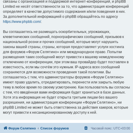
связаны с организацией и поддержкой интернет-конференций, и phpBB
Limited не несёт ответственности за то, что администрация конференций
определяет в качестве допустимого содержания и/или поведения в них.
За дополнительной информацией о phpBB обращайтесь по адресу
https://www.phpbb.com/
.
Вы соглашаетесь не размещать оскорбительных, угрожающих,
клеветнических сообщений, порнографических сообщений, призывов к
национальной розни и прочих сообщений, которые могут нарушить
законы вашей страны, страны, которая предоставляет услуги хостинга
для форумов «Форум Селятино» или международное право. Попытки
размещения таких сообщений могут привести к вашему немедленному
отключению от конференции, при этом ваш провайдер будет поставлен в
известность, если мы сочтём это нужным. IP-адреса всех сообщений
сохраняются для возможности проведения такой политики. Вы
соглашаетесь с тем, что администраторы форумов «Форум Селятино»
имеют право удалить, отредактировать, перенести или закрыть любую
тему в любое время по своему усмотрению. Как пользователь вы согласны
с тем, что введённая вами информация будет храниться в базе данных.
Хотя эта информация не будет открыта третьим лицам без вашего
разрешения, ни администрация конференции «Форум Селятино», ни
phpBB Limited не может быть ответственна за действия хакеров, которые
могут привести к несанкционированному доступу к ней.
Форум Селятино
Список форумов
Часовой пояс:
UTC+03:00