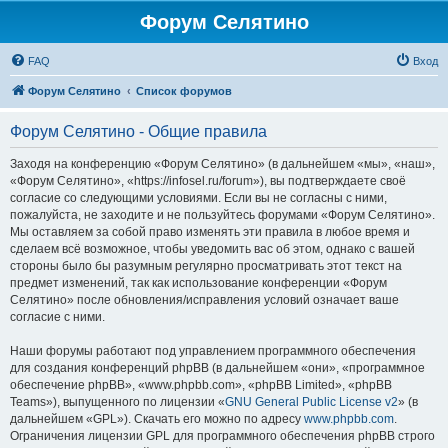
Форум Селятино
FAQ
Вход
Форум Селятино
Список форумов
Форум Селятино - Общие правила
Заходя на конференцию «Форум Селятино» (в дальнейшем «мы», «наш»,
«Форум Селятино», «https://infosel.ru/forum»), вы подтверждаете своё
согласие со следующими условиями. Если вы не согласны с ними,
пожалуйста, не заходите и не пользуйтесь форумами «Форум Селятино».
Мы оставляем за собой право изменять эти правила в любое время и
сделаем всё возможное, чтобы уведомить вас об этом, однако с вашей
стороны было бы разумным регулярно просматривать этот текст на
предмет изменений, так как использование конференции «Форум
Селятино» после обновления/исправления условий означает ваше
согласие с ними.
Наши форумы работают под управлением программного обеспечения
для создания конференций phpBB (в дальнейшем «они», «программное
обеспечение phpBB», «www.phpbb.com», «phpBB Limited», «phpBB
Teams»), выпущенного по лицензии «
GNU General Public License v2
» (в
дальнейшем «GPL»). Скачать его можно по адресу
www.phpbb.com
.
Ограничения лицензии GPL для программного обеспечения phpBB строго