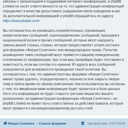
связаны с организацией и поддержкой интернет-конференций, и phpBB
Limited не несёт ответственности за то, что администрация конференций
определяет в качестве допустимого содержания и/или поведения в них.
За дополнительной информацией о phpBB обращайтесь по адресу
https://www.phpbb.com/
.
Вы соглашаетесь не размещать оскорбительных, угрожающих,
клеветнических сообщений, порнографических сообщений, призывов к
национальной розни и прочих сообщений, которые могут нарушить
законы вашей страны, страны, которая предоставляет услуги хостинга
для форумов «Форум Селятино» или международное право. Попытки
размещения таких сообщений могут привести к вашему немедленному
отключению от конференции, при этом ваш провайдер будет поставлен в
известность, если мы сочтём это нужным. IP-адреса всех сообщений
сохраняются для возможности проведения такой политики. Вы
соглашаетесь с тем, что администраторы форумов «Форум Селятино»
имеют право удалить, отредактировать, перенести или закрыть любую
тему в любое время по своему усмотрению. Как пользователь вы согласны
с тем, что введённая вами информация будет храниться в базе данных.
Хотя эта информация не будет открыта третьим лицам без вашего
разрешения, ни администрация конференции «Форум Селятино», ни
phpBB Limited не может быть ответственна за действия хакеров, которые
могут привести к несанкционированному доступу к ней.
Форум Селятино
Список форумов
Часовой пояс:
UTC+03:00