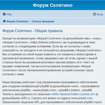
Форум Селятино
FAQ
Вход
Форум Селятино
Список форумов
Форум Селятино - Общие правила
Заходя на конференцию «Форум Селятино» (в дальнейшем «мы», «наш»,
«Форум Селятино», «https://infosel.ru/forum»), вы подтверждаете своё
согласие со следующими условиями. Если вы не согласны с ними,
пожалуйста, не заходите и не пользуйтесь форумами «Форум Селятино».
Мы оставляем за собой право изменять эти правила в любое время и
сделаем всё возможное, чтобы уведомить вас об этом, однако с вашей
стороны было бы разумным регулярно просматривать этот текст на
предмет изменений, так как использование конференции «Форум
Селятино» после обновления/исправления условий означает ваше
согласие с ними.
Наши форумы работают под управлением программного обеспечения
для создания конференций phpBB (в дальнейшем «они», «программное
обеспечение phpBB», «www.phpbb.com», «phpBB Limited», «phpBB
Teams»), выпущенного по лицензии «
GNU General Public License v2
» (в
дальнейшем «GPL»). Скачать его можно по адресу
www.phpbb.com
.
Ограничения лицензии GPL для программного обеспечения phpBB строго