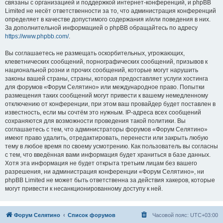
связаны с организацией и поддержкой интернет-конференций, и phpBB
Limited не несёт ответственности за то, что администрация конференций
определяет в качестве допустимого содержания и/или поведения в них.
За дополнительной информацией о phpBB обращайтесь по адресу
https://www.phpbb.com/
.
Вы соглашаетесь не размещать оскорбительных, угрожающих,
клеветнических сообщений, порнографических сообщений, призывов к
национальной розни и прочих сообщений, которые могут нарушить
законы вашей страны, страны, которая предоставляет услуги хостинга
для форумов «Форум Селятино» или международное право. Попытки
размещения таких сообщений могут привести к вашему немедленному
отключению от конференции, при этом ваш провайдер будет поставлен в
известность, если мы сочтём это нужным. IP-адреса всех сообщений
сохраняются для возможности проведения такой политики. Вы
соглашаетесь с тем, что администраторы форумов «Форум Селятино»
имеют право удалить, отредактировать, перенести или закрыть любую
тему в любое время по своему усмотрению. Как пользователь вы согласны
с тем, что введённая вами информация будет храниться в базе данных.
Хотя эта информация не будет открыта третьим лицам без вашего
разрешения, ни администрация конференции «Форум Селятино», ни
phpBB Limited не может быть ответственна за действия хакеров, которые
могут привести к несанкционированному доступу к ней.
Форум Селятино
Список форумов
Часовой пояс:
UTC+03:00