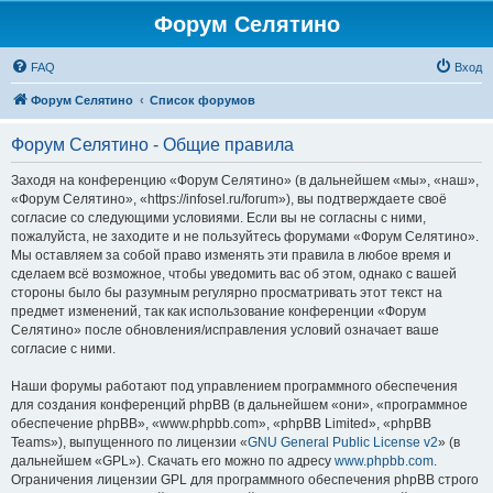
Форум Селятино
FAQ
Вход
Форум Селятино
Список форумов
Форум Селятино - Общие правила
Заходя на конференцию «Форум Селятино» (в дальнейшем «мы», «наш»,
«Форум Селятино», «https://infosel.ru/forum»), вы подтверждаете своё
согласие со следующими условиями. Если вы не согласны с ними,
пожалуйста, не заходите и не пользуйтесь форумами «Форум Селятино».
Мы оставляем за собой право изменять эти правила в любое время и
сделаем всё возможное, чтобы уведомить вас об этом, однако с вашей
стороны было бы разумным регулярно просматривать этот текст на
предмет изменений, так как использование конференции «Форум
Селятино» после обновления/исправления условий означает ваше
согласие с ними.
Наши форумы работают под управлением программного обеспечения
для создания конференций phpBB (в дальнейшем «они», «программное
обеспечение phpBB», «www.phpbb.com», «phpBB Limited», «phpBB
Teams»), выпущенного по лицензии «
GNU General Public License v2
» (в
дальнейшем «GPL»). Скачать его можно по адресу
www.phpbb.com
.
Ограничения лицензии GPL для программного обеспечения phpBB строго