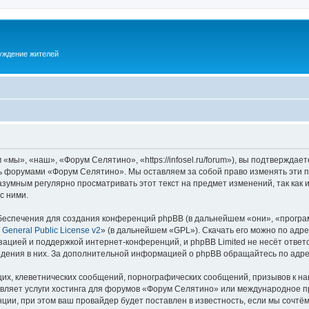
суждение жителей
ы», «наш», «Форум Селятино», «https://infosel.ru/forum»), вы подтверждает
есь форумами «Форум Селятино». Мы оставляем за собой право изменять эти 
разумным регулярно просматривать этот текст на предмет изменений, так ка
с ними.
еспечения для создания конференций phpBB (в дальнейшем «они», «програ
General Public License v2
» (в дальнейшем «GPL»). Скачать его можно по адр
зацией и поддержкой интернет-конференций, и phpBB Limited не несёт ответ
ведения в них. За дополнительной информацией о phpBB обращайтесь по адр
их, клеветнических сообщений, порнографических сообщений, призывов к на
авляет услуги хостинга для форумов «Форум Селятино» или международное п
ии, при этом ваш провайдер будет поставлен в известность, если мы сочтём