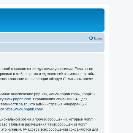
Вход
е своё согласие со следующими условиями. Если вы не
правила в любое время и сделаем всё возможное, чтобы
к использование конференции «Форум Селятино» после
ммное обеспечение phpBB», «www.phpbb.com», «phpBB
есу
www.phpbb.com
. Ограничения лицензии GPL для
ственности за то, что администрация конференций
есу
https://www.phpbb.com/
.
циональной розни и прочих сообщений, которые могут
раво. Попытки размещения таких сообщений могут
 это нужным. IP-адреса всех сообщений сохраняются для