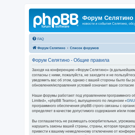
Форум Селятино
новости и события Селятино, об
FAQ
Форум Селятино
Список форумов
Форум Селятино - Общие правила
Заходя на конференцию «Форум Селятино» (в дальнейшем «м
согласны с ними, пожалуйста, не заходите и не пользуйт
уведомить вас об этом, однако с вашей стороны было бы 
обновления/исправления условий означает ваше согласие 
Наши форумы работают под управлением программного об
Limited», «phpBB Teams»), выпущенного по лицензии «
GNU 
программного обеспечения phpBB строго связаны с органи
определяет в качестве допустимого содержания и/или по
Вы соглашаетесь не размещать оскорбительных, угрожающ
нарушить законы вашей страны, страны, которая предост
привести к вашему немедленному отключению от конференц