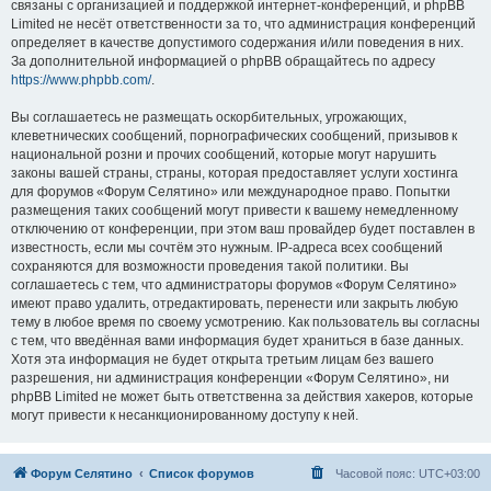
связаны с организацией и поддержкой интернет-конференций, и phpBB
Limited не несёт ответственности за то, что администрация конференций
определяет в качестве допустимого содержания и/или поведения в них.
За дополнительной информацией о phpBB обращайтесь по адресу
https://www.phpbb.com/
.
Вы соглашаетесь не размещать оскорбительных, угрожающих,
клеветнических сообщений, порнографических сообщений, призывов к
национальной розни и прочих сообщений, которые могут нарушить
законы вашей страны, страны, которая предоставляет услуги хостинга
для форумов «Форум Селятино» или международное право. Попытки
размещения таких сообщений могут привести к вашему немедленному
отключению от конференции, при этом ваш провайдер будет поставлен в
известность, если мы сочтём это нужным. IP-адреса всех сообщений
сохраняются для возможности проведения такой политики. Вы
соглашаетесь с тем, что администраторы форумов «Форум Селятино»
имеют право удалить, отредактировать, перенести или закрыть любую
тему в любое время по своему усмотрению. Как пользователь вы согласны
с тем, что введённая вами информация будет храниться в базе данных.
Хотя эта информация не будет открыта третьим лицам без вашего
разрешения, ни администрация конференции «Форум Селятино», ни
phpBB Limited не может быть ответственна за действия хакеров, которые
могут привести к несанкционированному доступу к ней.
Форум Селятино
Список форумов
Часовой пояс:
UTC+03:00