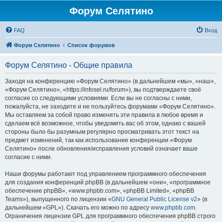
Форум Селятино
FAQ
Вход
Форум Селятино
Список форумов
Форум Селятино - Общие правила
Заходя на конференцию «Форум Селятино» (в дальнейшем «мы», «наш»,
«Форум Селятино», «https://infosel.ru/forum»), вы подтверждаете своё
согласие со следующими условиями. Если вы не согласны с ними,
пожалуйста, не заходите и не пользуйтесь форумами «Форум Селятино».
Мы оставляем за собой право изменять эти правила в любое время и
сделаем всё возможное, чтобы уведомить вас об этом, однако с вашей
стороны было бы разумным регулярно просматривать этот текст на
предмет изменений, так как использование конференции «Форум
Селятино» после обновления/исправления условий означает ваше
согласие с ними.
Наши форумы работают под управлением программного обеспечения
для создания конференций phpBB (в дальнейшем «они», «программное
обеспечение phpBB», «www.phpbb.com», «phpBB Limited», «phpBB
Teams»), выпущенного по лицензии «
GNU General Public License v2
» (в
дальнейшем «GPL»). Скачать его можно по адресу
www.phpbb.com
.
Ограничения лицензии GPL для программного обеспечения phpBB строго