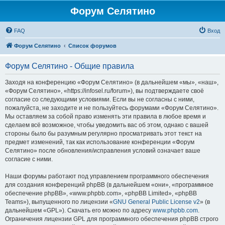
Форум Селятино
FAQ
Вход
Форум Селятино
Список форумов
Форум Селятино - Общие правила
Заходя на конференцию «Форум Селятино» (в дальнейшем «мы», «наш»,
«Форум Селятино», «https://infosel.ru/forum»), вы подтверждаете своё
согласие со следующими условиями. Если вы не согласны с ними,
пожалуйста, не заходите и не пользуйтесь форумами «Форум Селятино».
Мы оставляем за собой право изменять эти правила в любое время и
сделаем всё возможное, чтобы уведомить вас об этом, однако с вашей
стороны было бы разумным регулярно просматривать этот текст на
предмет изменений, так как использование конференции «Форум
Селятино» после обновления/исправления условий означает ваше
согласие с ними.
Наши форумы работают под управлением программного обеспечения
для создания конференций phpBB (в дальнейшем «они», «программное
обеспечение phpBB», «www.phpbb.com», «phpBB Limited», «phpBB
Teams»), выпущенного по лицензии «
GNU General Public License v2
» (в
дальнейшем «GPL»). Скачать его можно по адресу
www.phpbb.com
.
Ограничения лицензии GPL для программного обеспечения phpBB строго