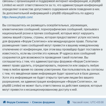
связаны с организацией и поддержкой интернет-конференций, и phpBB
Limited не несёт ответственности за то, что администрация конференций
определяет в качестве допустимого содержания и/или поведения в них.
За дополнительной информацией о phpBB обращайтесь по адресу
https://www.phpbb.com/
.
Вы соглашаетесь не размещать оскорбительных, угрожающих,
клеветнических сообщений, порнографических сообщений, призывов к
национальной розни и прочих сообщений, которые могут нарушить
законы вашей страны, страны, которая предоставляет услуги хостинга
для форумов «Форум Селятино» или международное право. Попытки
размещения таких сообщений могут привести к вашему немедленному
отключению от конференции, при этом ваш провайдер будет поставлен в
известность, если мы сочтём это нужным. IP-адреса всех сообщений
сохраняются для возможности проведения такой политики. Вы
соглашаетесь с тем, что администраторы форумов «Форум Селятино»
имеют право удалить, отредактировать, перенести или закрыть любую
тему в любое время по своему усмотрению. Как пользователь вы согласны
с тем, что введённая вами информация будет храниться в базе данных.
Хотя эта информация не будет открыта третьим лицам без вашего
разрешения, ни администрация конференции «Форум Селятино», ни
phpBB Limited не может быть ответственна за действия хакеров, которые
могут привести к несанкционированному доступу к ней.
Форум Селятино
Список форумов
Часовой пояс:
UTC+03:00