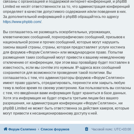
связаны с организацией и поддержкой интернет-конференций, и phpBB
Limited не несёт ответственности за то, что администрация конференций
определяет в качестве допустимого содержания и/или поведения в них.
За дополнительной информацией о phpBB обращайтесь по адресу
https://www.phpbb.com/
.
Вы соглашаетесь не размещать оскорбительных, угрожающих,
клеветнических сообщений, порнографических сообщений, призывов к
национальной розни и прочих сообщений, которые могут нарушить
законы вашей страны, страны, которая предоставляет услуги хостинга
для форумов «Форум Селятино» или международное право. Попытки
размещения таких сообщений могут привести к вашему немедленному
отключению от конференции, при этом ваш провайдер будет поставлен в
известность, если мы сочтём это нужным. IP-адреса всех сообщений
сохраняются для возможности проведения такой политики. Вы
соглашаетесь с тем, что администраторы форумов «Форум Селятино»
имеют право удалить, отредактировать, перенести или закрыть любую
тему в любое время по своему усмотрению. Как пользователь вы согласны
с тем, что введённая вами информация будет храниться в базе данных.
Хотя эта информация не будет открыта третьим лицам без вашего
разрешения, ни администрация конференции «Форум Селятино», ни
phpBB Limited не может быть ответственна за действия хакеров, которые
могут привести к несанкционированному доступу к ней.
Форум Селятино
Список форумов
Часовой пояс:
UTC+03:00