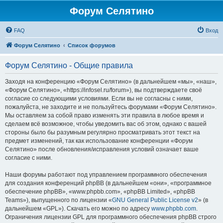
Форум Селятино
FAQ
Вход
Форум Селятино
Список форумов
Форум Селятино - Общие правила
Заходя на конференцию «Форум Селятино» (в дальнейшем «мы», «наш»,
«Форум Селятино», «https://infosel.ru/forum»), вы подтверждаете своё
согласие со следующими условиями. Если вы не согласны с ними,
пожалуйста, не заходите и не пользуйтесь форумами «Форум Селятино».
Мы оставляем за собой право изменять эти правила в любое время и
сделаем всё возможное, чтобы уведомить вас об этом, однако с вашей
стороны было бы разумным регулярно просматривать этот текст на
предмет изменений, так как использование конференции «Форум
Селятино» после обновления/исправления условий означает ваше
согласие с ними.
Наши форумы работают под управлением программного обеспечения
для создания конференций phpBB (в дальнейшем «они», «программное
обеспечение phpBB», «www.phpbb.com», «phpBB Limited», «phpBB
Teams»), выпущенного по лицензии «
GNU General Public License v2
» (в
дальнейшем «GPL»). Скачать его можно по адресу
www.phpbb.com
.
Ограничения лицензии GPL для программного обеспечения phpBB строго