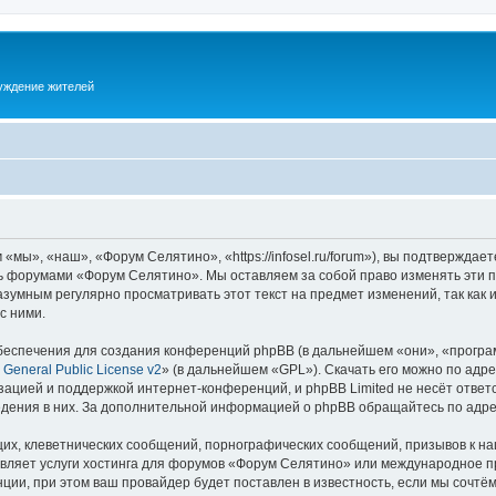
суждение жителей
ы», «наш», «Форум Селятино», «https://infosel.ru/forum»), вы подтверждает
есь форумами «Форум Селятино». Мы оставляем за собой право изменять эти 
разумным регулярно просматривать этот текст на предмет изменений, так ка
с ними.
еспечения для создания конференций phpBB (в дальнейшем «они», «програ
General Public License v2
» (в дальнейшем «GPL»). Скачать его можно по адр
зацией и поддержкой интернет-конференций, и phpBB Limited не несёт ответ
ведения в них. За дополнительной информацией о phpBB обращайтесь по адр
их, клеветнических сообщений, порнографических сообщений, призывов к на
авляет услуги хостинга для форумов «Форум Селятино» или международное п
ии, при этом ваш провайдер будет поставлен в известность, если мы сочтём