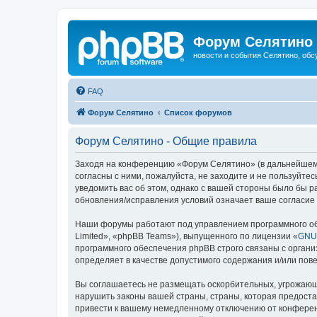
Форум Селятино
новости и события Селятино, об
FAQ
Форум Селятино
Список форумов
Форум Селятино - Общие правила
Заходя на конференцию «Форум Селятино» (в дальнейшем «м
согласны с ними, пожалуйста, не заходите и не пользуйт
уведомить вас об этом, однако с вашей стороны было бы 
обновления/исправления условий означает ваше согласие 
Наши форумы работают под управлением программного об
Limited», «phpBB Teams»), выпущенного по лицензии «
GNU 
программного обеспечения phpBB строго связаны с органи
определяет в качестве допустимого содержания и/или по
Вы соглашаетесь не размещать оскорбительных, угрожающ
нарушить законы вашей страны, страны, которая предост
привести к вашему немедленному отключению от конференц