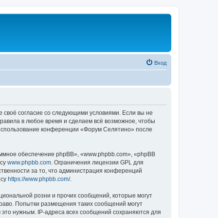
Вход
е своё согласие со следующими условиями. Если вы не
правила в любое время и сделаем всё возможное, чтобы
к использование конференции «Форум Селятино» после
ммное обеспечение phpBB», «www.phpbb.com», «phpBB
есу
www.phpbb.com
. Ограничения лицензии GPL для
ственности за то, что администрация конференций
есу
https://www.phpbb.com/
.
циональной розни и прочих сообщений, которые могут
раво. Попытки размещения таких сообщений могут
 это нужным. IP-адреса всех сообщений сохраняются для