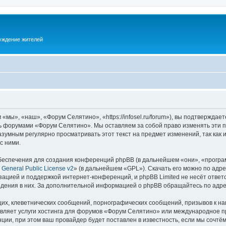
суждение жителей
ы», «наш», «Форум Селятино», «https://infosel.ru/forum»), вы подтверждает
есь форумами «Форум Селятино». Мы оставляем за собой право изменять эти 
разумным регулярно просматривать этот текст на предмет изменений, так ка
с ними.
еспечения для создания конференций phpBB (в дальнейшем «они», «програ
General Public License v2
» (в дальнейшем «GPL»). Скачать его можно по адр
зацией и поддержкой интернет-конференций, и phpBB Limited не несёт ответ
ведения в них. За дополнительной информацией о phpBB обращайтесь по адр
их, клеветнических сообщений, порнографических сообщений, призывов к на
авляет услуги хостинга для форумов «Форум Селятино» или международное п
ии, при этом ваш провайдер будет поставлен в известность, если мы сочтём