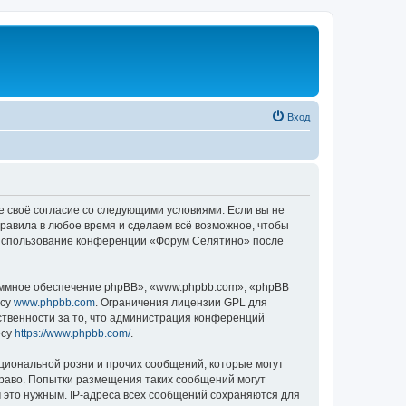
Вход
е своё согласие со следующими условиями. Если вы не
правила в любое время и сделаем всё возможное, чтобы
к использование конференции «Форум Селятино» после
ммное обеспечение phpBB», «www.phpbb.com», «phpBB
есу
www.phpbb.com
. Ограничения лицензии GPL для
ственности за то, что администрация конференций
есу
https://www.phpbb.com/
.
циональной розни и прочих сообщений, которые могут
раво. Попытки размещения таких сообщений могут
 это нужным. IP-адреса всех сообщений сохраняются для