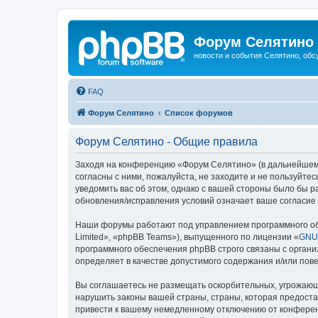
Форум Селятино
новости и события Селятино, об
FAQ
Форум Селятино
Список форумов
Форум Селятино - Общие правила
Заходя на конференцию «Форум Селятино» (в дальнейшем «м
согласны с ними, пожалуйста, не заходите и не пользуйт
уведомить вас об этом, однако с вашей стороны было бы 
обновления/исправления условий означает ваше согласие 
Наши форумы работают под управлением программного об
Limited», «phpBB Teams»), выпущенного по лицензии «
GNU 
программного обеспечения phpBB строго связаны с органи
определяет в качестве допустимого содержания и/или по
Вы соглашаетесь не размещать оскорбительных, угрожающ
нарушить законы вашей страны, страны, которая предост
привести к вашему немедленному отключению от конференц