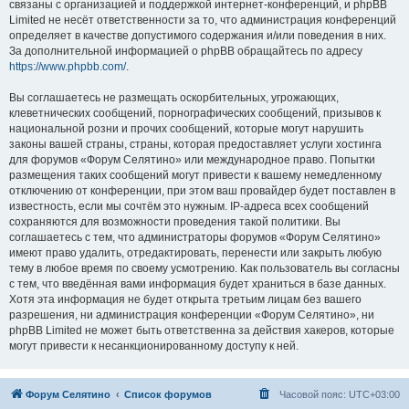
связаны с организацией и поддержкой интернет-конференций, и phpBB
Limited не несёт ответственности за то, что администрация конференций
определяет в качестве допустимого содержания и/или поведения в них.
За дополнительной информацией о phpBB обращайтесь по адресу
https://www.phpbb.com/
.
Вы соглашаетесь не размещать оскорбительных, угрожающих,
клеветнических сообщений, порнографических сообщений, призывов к
национальной розни и прочих сообщений, которые могут нарушить
законы вашей страны, страны, которая предоставляет услуги хостинга
для форумов «Форум Селятино» или международное право. Попытки
размещения таких сообщений могут привести к вашему немедленному
отключению от конференции, при этом ваш провайдер будет поставлен в
известность, если мы сочтём это нужным. IP-адреса всех сообщений
сохраняются для возможности проведения такой политики. Вы
соглашаетесь с тем, что администраторы форумов «Форум Селятино»
имеют право удалить, отредактировать, перенести или закрыть любую
тему в любое время по своему усмотрению. Как пользователь вы согласны
с тем, что введённая вами информация будет храниться в базе данных.
Хотя эта информация не будет открыта третьим лицам без вашего
разрешения, ни администрация конференции «Форум Селятино», ни
phpBB Limited не может быть ответственна за действия хакеров, которые
могут привести к несанкционированному доступу к ней.
Форум Селятино
Список форумов
Часовой пояс:
UTC+03:00