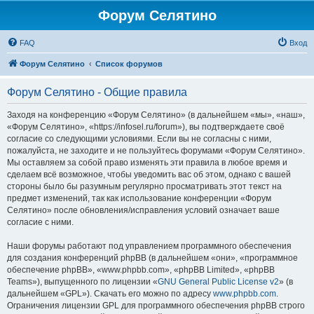
Форум Селятино
FAQ
Вход
Форум Селятино
Список форумов
Форум Селятино - Общие правила
Заходя на конференцию «Форум Селятино» (в дальнейшем «мы», «наш»,
«Форум Селятино», «https://infosel.ru/forum»), вы подтверждаете своё
согласие со следующими условиями. Если вы не согласны с ними,
пожалуйста, не заходите и не пользуйтесь форумами «Форум Селятино».
Мы оставляем за собой право изменять эти правила в любое время и
сделаем всё возможное, чтобы уведомить вас об этом, однако с вашей
стороны было бы разумным регулярно просматривать этот текст на
предмет изменений, так как использование конференции «Форум
Селятино» после обновления/исправления условий означает ваше
согласие с ними.
Наши форумы работают под управлением программного обеспечения
для создания конференций phpBB (в дальнейшем «они», «программное
обеспечение phpBB», «www.phpbb.com», «phpBB Limited», «phpBB
Teams»), выпущенного по лицензии «
GNU General Public License v2
» (в
дальнейшем «GPL»). Скачать его можно по адресу
www.phpbb.com
.
Ограничения лицензии GPL для программного обеспечения phpBB строго