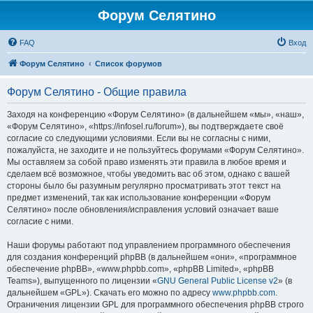
Форум Селятино
FAQ
Вход
Форум Селятино
Список форумов
Форум Селятино - Общие правила
Заходя на конференцию «Форум Селятино» (в дальнейшем «мы», «наш»,
«Форум Селятино», «https://infosel.ru/forum»), вы подтверждаете своё
согласие со следующими условиями. Если вы не согласны с ними,
пожалуйста, не заходите и не пользуйтесь форумами «Форум Селятино».
Мы оставляем за собой право изменять эти правила в любое время и
сделаем всё возможное, чтобы уведомить вас об этом, однако с вашей
стороны было бы разумным регулярно просматривать этот текст на
предмет изменений, так как использование конференции «Форум
Селятино» после обновления/исправления условий означает ваше
согласие с ними.
Наши форумы работают под управлением программного обеспечения
для создания конференций phpBB (в дальнейшем «они», «программное
обеспечение phpBB», «www.phpbb.com», «phpBB Limited», «phpBB
Teams»), выпущенного по лицензии «
GNU General Public License v2
» (в
дальнейшем «GPL»). Скачать его можно по адресу
www.phpbb.com
.
Ограничения лицензии GPL для программного обеспечения phpBB строго