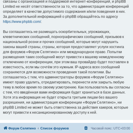
связаны с организацией и поддержкой интернет-конференций, и phpBB
Limited не несёт ответственности за то, что администрация конференций
определяет в качестве допустимого содержания и/или поведения в них.
За дополнительной информацией о phpBB обращайтесь по адресу
https://www.phpbb.com/
.
Вы соглашаетесь не размещать оскорбительных, угрожающих,
клеветнических сообщений, порнографических сообщений, призывов к
национальной розни и прочих сообщений, которые могут нарушить
законы вашей страны, страны, которая предоставляет услуги хостинга
для форумов «Форум Селятино» или международное право. Попытки
размещения таких сообщений могут привести к вашему немедленному
отключению от конференции, при этом ваш провайдер будет поставлен в
известность, если мы сочтём это нужным. IP-адреса всех сообщений
сохраняются для возможности проведения такой политики. Вы
соглашаетесь с тем, что администраторы форумов «Форум Селятино»
имеют право удалить, отредактировать, перенести или закрыть любую
тему в любое время по своему усмотрению. Как пользователь вы согласны
с тем, что введённая вами информация будет храниться в базе данных.
Хотя эта информация не будет открыта третьим лицам без вашего
разрешения, ни администрация конференции «Форум Селятино», ни
phpBB Limited не может быть ответственна за действия хакеров, которые
могут привести к несанкционированному доступу к ней.
Форум Селятино
Список форумов
Часовой пояс:
UTC+03:00