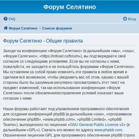
Форум Селятино
FAQ
Вход
Форум Селятино
Список форумов
Форум Селятино - Общие правила
Заходя на конференцию «Форум Селятино» (в дальнейшем «мы», «наш»,
«Форум Селятино», «https://infosel.ru/forum»), вы подтверждаете своё
согласие со следующими условиями. Если вы не согласны с ними,
пожалуйста, не заходите и не пользуйтесь форумами «Форум Селятино».
Мы оставляем за собой право изменять эти правила в любое время и
сделаем всё возможное, чтобы уведомить вас об этом, однако с вашей
стороны было бы разумным регулярно просматривать этот текст на
предмет изменений, так как использование конференции «Форум
Селятино» после обновления/исправления условий означает ваше
согласие с ними.
Наши форумы работают под управлением программного обеспечения
для создания конференций phpBB (в дальнейшем «они», «программное
обеспечение phpBB», «www.phpbb.com», «phpBB Limited», «phpBB
Teams»), выпущенного по лицензии «
GNU General Public License v2
» (в
дальнейшем «GPL»). Скачать его можно по адресу
www.phpbb.com
.
Ограничения лицензии GPL для программного обеспечения phpBB строго