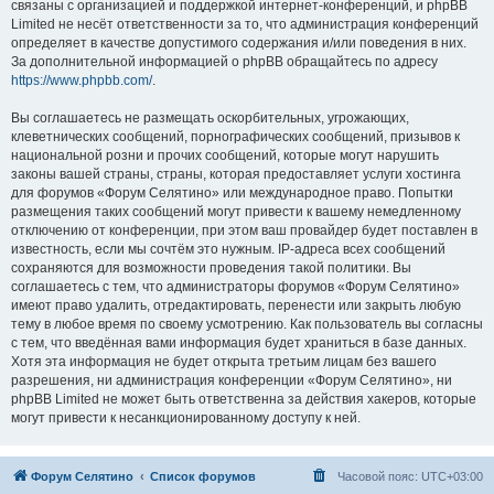
связаны с организацией и поддержкой интернет-конференций, и phpBB
Limited не несёт ответственности за то, что администрация конференций
определяет в качестве допустимого содержания и/или поведения в них.
За дополнительной информацией о phpBB обращайтесь по адресу
https://www.phpbb.com/
.
Вы соглашаетесь не размещать оскорбительных, угрожающих,
клеветнических сообщений, порнографических сообщений, призывов к
национальной розни и прочих сообщений, которые могут нарушить
законы вашей страны, страны, которая предоставляет услуги хостинга
для форумов «Форум Селятино» или международное право. Попытки
размещения таких сообщений могут привести к вашему немедленному
отключению от конференции, при этом ваш провайдер будет поставлен в
известность, если мы сочтём это нужным. IP-адреса всех сообщений
сохраняются для возможности проведения такой политики. Вы
соглашаетесь с тем, что администраторы форумов «Форум Селятино»
имеют право удалить, отредактировать, перенести или закрыть любую
тему в любое время по своему усмотрению. Как пользователь вы согласны
с тем, что введённая вами информация будет храниться в базе данных.
Хотя эта информация не будет открыта третьим лицам без вашего
разрешения, ни администрация конференции «Форум Селятино», ни
phpBB Limited не может быть ответственна за действия хакеров, которые
могут привести к несанкционированному доступу к ней.
Форум Селятино
Список форумов
Часовой пояс:
UTC+03:00