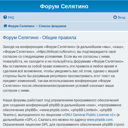
Форум Селятино
FAQ
Вход
Форум Селятино
Список форумов
Форум Селятино - Общие правила
Заходя на конференцию «Форум Селятино» (в дальнейшем «мы», «наш»,
«Форум Селятино», «https://infosel.ru/forum»), вы подтверждаете своё
согласие со следующими условиями. Если вы не согласны с ними,
пожалуйста, не заходите и не пользуйтесь форумами «Форум Селятино».
Мы оставляем за собой право изменять эти правила в любое время и
сделаем всё возможное, чтобы уведомить вас об этом, однако с вашей
стороны было бы разумным регулярно просматривать этот текст на
предмет изменений, так как использование конференции «Форум
Селятино» после обновления/исправления условий означает ваше
согласие с ними.
Наши форумы работают под управлением программного обеспечения
для создания конференций phpBB (в дальнейшем «они», «программное
обеспечение phpBB», «www.phpbb.com», «phpBB Limited», «phpBB
Teams»), выпущенного по лицензии «
GNU General Public License v2
» (в
дальнейшем «GPL»). Скачать его можно по адресу
www.phpbb.com
.
Ограничения лицензии GPL для программного обеспечения phpBB строго