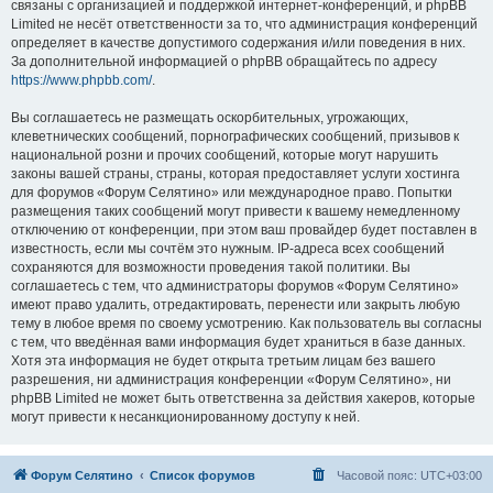
связаны с организацией и поддержкой интернет-конференций, и phpBB
Limited не несёт ответственности за то, что администрация конференций
определяет в качестве допустимого содержания и/или поведения в них.
За дополнительной информацией о phpBB обращайтесь по адресу
https://www.phpbb.com/
.
Вы соглашаетесь не размещать оскорбительных, угрожающих,
клеветнических сообщений, порнографических сообщений, призывов к
национальной розни и прочих сообщений, которые могут нарушить
законы вашей страны, страны, которая предоставляет услуги хостинга
для форумов «Форум Селятино» или международное право. Попытки
размещения таких сообщений могут привести к вашему немедленному
отключению от конференции, при этом ваш провайдер будет поставлен в
известность, если мы сочтём это нужным. IP-адреса всех сообщений
сохраняются для возможности проведения такой политики. Вы
соглашаетесь с тем, что администраторы форумов «Форум Селятино»
имеют право удалить, отредактировать, перенести или закрыть любую
тему в любое время по своему усмотрению. Как пользователь вы согласны
с тем, что введённая вами информация будет храниться в базе данных.
Хотя эта информация не будет открыта третьим лицам без вашего
разрешения, ни администрация конференции «Форум Селятино», ни
phpBB Limited не может быть ответственна за действия хакеров, которые
могут привести к несанкционированному доступу к ней.
Форум Селятино
Список форумов
Часовой пояс:
UTC+03:00