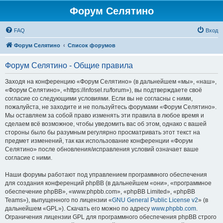
Форум Селятино
FAQ
Вход
Форум Селятино
Список форумов
Форум Селятино - Общие правила
Заходя на конференцию «Форум Селятино» (в дальнейшем «мы», «наш»,
«Форум Селятино», «https://infosel.ru/forum»), вы подтверждаете своё
согласие со следующими условиями. Если вы не согласны с ними,
пожалуйста, не заходите и не пользуйтесь форумами «Форум Селятино».
Мы оставляем за собой право изменять эти правила в любое время и
сделаем всё возможное, чтобы уведомить вас об этом, однако с вашей
стороны было бы разумным регулярно просматривать этот текст на
предмет изменений, так как использование конференции «Форум
Селятино» после обновления/исправления условий означает ваше
согласие с ними.
Наши форумы работают под управлением программного обеспечения
для создания конференций phpBB (в дальнейшем «они», «программное
обеспечение phpBB», «www.phpbb.com», «phpBB Limited», «phpBB
Teams»), выпущенного по лицензии «
GNU General Public License v2
» (в
дальнейшем «GPL»). Скачать его можно по адресу
www.phpbb.com
.
Ограничения лицензии GPL для программного обеспечения phpBB строго