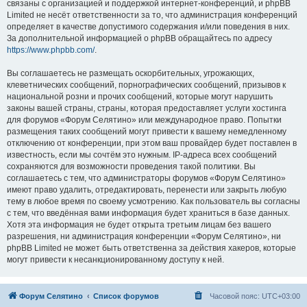
связаны с организацией и поддержкой интернет-конференций, и phpBB
Limited не несёт ответственности за то, что администрация конференций
определяет в качестве допустимого содержания и/или поведения в них.
За дополнительной информацией о phpBB обращайтесь по адресу
https://www.phpbb.com/
.
Вы соглашаетесь не размещать оскорбительных, угрожающих,
клеветнических сообщений, порнографических сообщений, призывов к
национальной розни и прочих сообщений, которые могут нарушить
законы вашей страны, страны, которая предоставляет услуги хостинга
для форумов «Форум Селятино» или международное право. Попытки
размещения таких сообщений могут привести к вашему немедленному
отключению от конференции, при этом ваш провайдер будет поставлен в
известность, если мы сочтём это нужным. IP-адреса всех сообщений
сохраняются для возможности проведения такой политики. Вы
соглашаетесь с тем, что администраторы форумов «Форум Селятино»
имеют право удалить, отредактировать, перенести или закрыть любую
тему в любое время по своему усмотрению. Как пользователь вы согласны
с тем, что введённая вами информация будет храниться в базе данных.
Хотя эта информация не будет открыта третьим лицам без вашего
разрешения, ни администрация конференции «Форум Селятино», ни
phpBB Limited не может быть ответственна за действия хакеров, которые
могут привести к несанкционированному доступу к ней.
Форум Селятино
Список форумов
Часовой пояс:
UTC+03:00