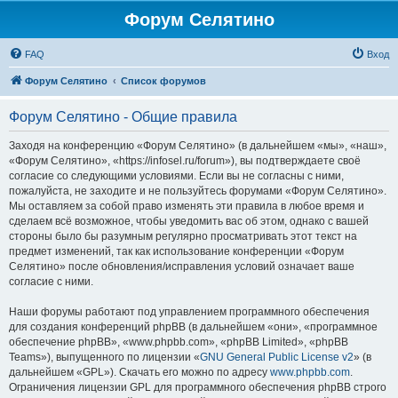
Форум Селятино
FAQ
Вход
Форум Селятино
Список форумов
Форум Селятино - Общие правила
Заходя на конференцию «Форум Селятино» (в дальнейшем «мы», «наш»,
«Форум Селятино», «https://infosel.ru/forum»), вы подтверждаете своё
согласие со следующими условиями. Если вы не согласны с ними,
пожалуйста, не заходите и не пользуйтесь форумами «Форум Селятино».
Мы оставляем за собой право изменять эти правила в любое время и
сделаем всё возможное, чтобы уведомить вас об этом, однако с вашей
стороны было бы разумным регулярно просматривать этот текст на
предмет изменений, так как использование конференции «Форум
Селятино» после обновления/исправления условий означает ваше
согласие с ними.
Наши форумы работают под управлением программного обеспечения
для создания конференций phpBB (в дальнейшем «они», «программное
обеспечение phpBB», «www.phpbb.com», «phpBB Limited», «phpBB
Teams»), выпущенного по лицензии «
GNU General Public License v2
» (в
дальнейшем «GPL»). Скачать его можно по адресу
www.phpbb.com
.
Ограничения лицензии GPL для программного обеспечения phpBB строго