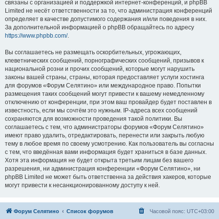
связаны с организацией и поддержкой интернет-конференций, и phpBB
Limited не несёт ответственности за то, что администрация конференций
определяет в качестве допустимого содержания и/или поведения в них.
За дополнительной информацией о phpBB обращайтесь по адресу
https://www.phpbb.com/
.
Вы соглашаетесь не размещать оскорбительных, угрожающих,
клеветнических сообщений, порнографических сообщений, призывов к
национальной розни и прочих сообщений, которые могут нарушить
законы вашей страны, страны, которая предоставляет услуги хостинга
для форумов «Форум Селятино» или международное право. Попытки
размещения таких сообщений могут привести к вашему немедленному
отключению от конференции, при этом ваш провайдер будет поставлен в
известность, если мы сочтём это нужным. IP-адреса всех сообщений
сохраняются для возможности проведения такой политики. Вы
соглашаетесь с тем, что администраторы форумов «Форум Селятино»
имеют право удалить, отредактировать, перенести или закрыть любую
тему в любое время по своему усмотрению. Как пользователь вы согласны
с тем, что введённая вами информация будет храниться в базе данных.
Хотя эта информация не будет открыта третьим лицам без вашего
разрешения, ни администрация конференции «Форум Селятино», ни
phpBB Limited не может быть ответственна за действия хакеров, которые
могут привести к несанкционированному доступу к ней.
Форум Селятино
Список форумов
Часовой пояс:
UTC+03:00