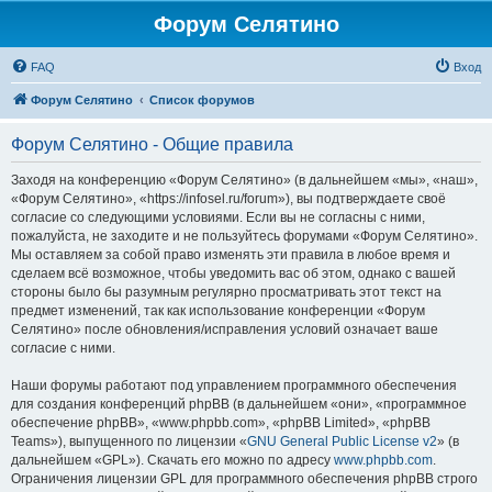
Форум Селятино
FAQ
Вход
Форум Селятино
Список форумов
Форум Селятино - Общие правила
Заходя на конференцию «Форум Селятино» (в дальнейшем «мы», «наш»,
«Форум Селятино», «https://infosel.ru/forum»), вы подтверждаете своё
согласие со следующими условиями. Если вы не согласны с ними,
пожалуйста, не заходите и не пользуйтесь форумами «Форум Селятино».
Мы оставляем за собой право изменять эти правила в любое время и
сделаем всё возможное, чтобы уведомить вас об этом, однако с вашей
стороны было бы разумным регулярно просматривать этот текст на
предмет изменений, так как использование конференции «Форум
Селятино» после обновления/исправления условий означает ваше
согласие с ними.
Наши форумы работают под управлением программного обеспечения
для создания конференций phpBB (в дальнейшем «они», «программное
обеспечение phpBB», «www.phpbb.com», «phpBB Limited», «phpBB
Teams»), выпущенного по лицензии «
GNU General Public License v2
» (в
дальнейшем «GPL»). Скачать его можно по адресу
www.phpbb.com
.
Ограничения лицензии GPL для программного обеспечения phpBB строго