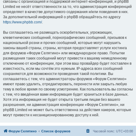
связаны с организацией и поддержкой интернет-конференций, и phpBB
Limited не несёт ответственности за то, что администрация конференций
определяет в качестве допустимого содержания и/или поведения в них.
За дополнительной информацией о phpBB обращайтесь по адресу
https://www.phpbb.com/
.
Вы соглашаетесь не размещать оскорбительных, угрожающих,
клеветнических сообщений, порнографических сообщений, призывов к
национальной розни и прочих сообщений, которые могут нарушить
законы вашей страны, страны, которая предоставляет услуги хостинга
для форумов «Форум Селятино» или международное право. Попытки
размещения таких сообщений могут привести к вашему немедленному
отключению от конференции, при этом ваш провайдер будет поставлен в
известность, если мы сочтём это нужным. IP-адреса всех сообщений
сохраняются для возможности проведения такой политики. Вы
соглашаетесь с тем, что администраторы форумов «Форум Селятино»
имеют право удалить, отредактировать, перенести или закрыть любую
тему в любое время по своему усмотрению. Как пользователь вы согласны
с тем, что введённая вами информация будет храниться в базе данных.
Хотя эта информация не будет открыта третьим лицам без вашего
разрешения, ни администрация конференции «Форум Селятино», ни
phpBB Limited не может быть ответственна за действия хакеров, которые
могут привести к несанкционированному доступу к ней.
Форум Селятино
Список форумов
Часовой пояс:
UTC+03:00