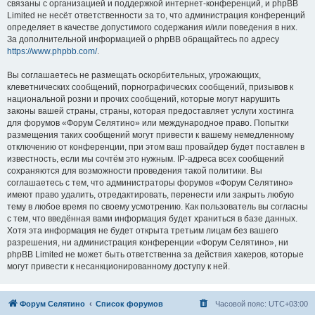
связаны с организацией и поддержкой интернет-конференций, и phpBB
Limited не несёт ответственности за то, что администрация конференций
определяет в качестве допустимого содержания и/или поведения в них.
За дополнительной информацией о phpBB обращайтесь по адресу
https://www.phpbb.com/
.
Вы соглашаетесь не размещать оскорбительных, угрожающих,
клеветнических сообщений, порнографических сообщений, призывов к
национальной розни и прочих сообщений, которые могут нарушить
законы вашей страны, страны, которая предоставляет услуги хостинга
для форумов «Форум Селятино» или международное право. Попытки
размещения таких сообщений могут привести к вашему немедленному
отключению от конференции, при этом ваш провайдер будет поставлен в
известность, если мы сочтём это нужным. IP-адреса всех сообщений
сохраняются для возможности проведения такой политики. Вы
соглашаетесь с тем, что администраторы форумов «Форум Селятино»
имеют право удалить, отредактировать, перенести или закрыть любую
тему в любое время по своему усмотрению. Как пользователь вы согласны
с тем, что введённая вами информация будет храниться в базе данных.
Хотя эта информация не будет открыта третьим лицам без вашего
разрешения, ни администрация конференции «Форум Селятино», ни
phpBB Limited не может быть ответственна за действия хакеров, которые
могут привести к несанкционированному доступу к ней.
Форум Селятино
Список форумов
Часовой пояс:
UTC+03:00