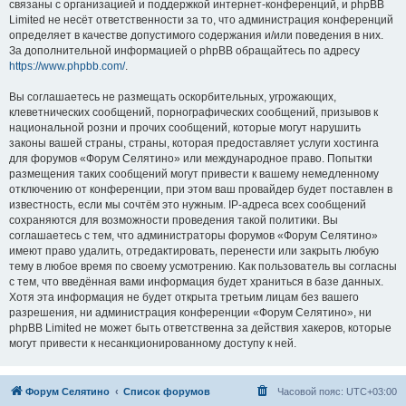
связаны с организацией и поддержкой интернет-конференций, и phpBB
Limited не несёт ответственности за то, что администрация конференций
определяет в качестве допустимого содержания и/или поведения в них.
За дополнительной информацией о phpBB обращайтесь по адресу
https://www.phpbb.com/
.
Вы соглашаетесь не размещать оскорбительных, угрожающих,
клеветнических сообщений, порнографических сообщений, призывов к
национальной розни и прочих сообщений, которые могут нарушить
законы вашей страны, страны, которая предоставляет услуги хостинга
для форумов «Форум Селятино» или международное право. Попытки
размещения таких сообщений могут привести к вашему немедленному
отключению от конференции, при этом ваш провайдер будет поставлен в
известность, если мы сочтём это нужным. IP-адреса всех сообщений
сохраняются для возможности проведения такой политики. Вы
соглашаетесь с тем, что администраторы форумов «Форум Селятино»
имеют право удалить, отредактировать, перенести или закрыть любую
тему в любое время по своему усмотрению. Как пользователь вы согласны
с тем, что введённая вами информация будет храниться в базе данных.
Хотя эта информация не будет открыта третьим лицам без вашего
разрешения, ни администрация конференции «Форум Селятино», ни
phpBB Limited не может быть ответственна за действия хакеров, которые
могут привести к несанкционированному доступу к ней.
Форум Селятино
Список форумов
Часовой пояс:
UTC+03:00