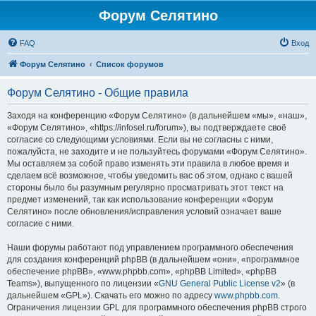
Форум Селятино
FAQ
Вход
Форум Селятино
Список форумов
Форум Селятино - Общие правила
Заходя на конференцию «Форум Селятино» (в дальнейшем «мы», «наш»,
«Форум Селятино», «https://infosel.ru/forum»), вы подтверждаете своё
согласие со следующими условиями. Если вы не согласны с ними,
пожалуйста, не заходите и не пользуйтесь форумами «Форум Селятино».
Мы оставляем за собой право изменять эти правила в любое время и
сделаем всё возможное, чтобы уведомить вас об этом, однако с вашей
стороны было бы разумным регулярно просматривать этот текст на
предмет изменений, так как использование конференции «Форум
Селятино» после обновления/исправления условий означает ваше
согласие с ними.
Наши форумы работают под управлением программного обеспечения
для создания конференций phpBB (в дальнейшем «они», «программное
обеспечение phpBB», «www.phpbb.com», «phpBB Limited», «phpBB
Teams»), выпущенного по лицензии «
GNU General Public License v2
» (в
дальнейшем «GPL»). Скачать его можно по адресу
www.phpbb.com
.
Ограничения лицензии GPL для программного обеспечения phpBB строго