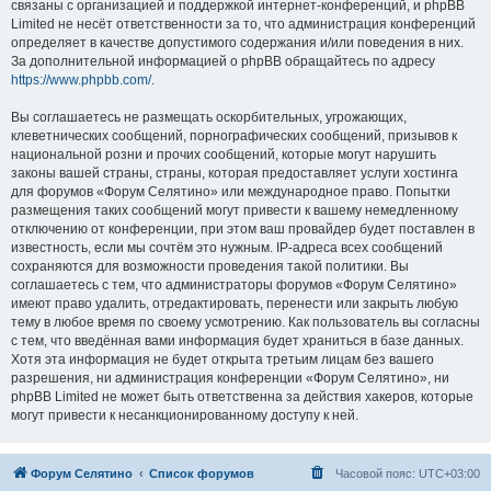
связаны с организацией и поддержкой интернет-конференций, и phpBB
Limited не несёт ответственности за то, что администрация конференций
определяет в качестве допустимого содержания и/или поведения в них.
За дополнительной информацией о phpBB обращайтесь по адресу
https://www.phpbb.com/
.
Вы соглашаетесь не размещать оскорбительных, угрожающих,
клеветнических сообщений, порнографических сообщений, призывов к
национальной розни и прочих сообщений, которые могут нарушить
законы вашей страны, страны, которая предоставляет услуги хостинга
для форумов «Форум Селятино» или международное право. Попытки
размещения таких сообщений могут привести к вашему немедленному
отключению от конференции, при этом ваш провайдер будет поставлен в
известность, если мы сочтём это нужным. IP-адреса всех сообщений
сохраняются для возможности проведения такой политики. Вы
соглашаетесь с тем, что администраторы форумов «Форум Селятино»
имеют право удалить, отредактировать, перенести или закрыть любую
тему в любое время по своему усмотрению. Как пользователь вы согласны
с тем, что введённая вами информация будет храниться в базе данных.
Хотя эта информация не будет открыта третьим лицам без вашего
разрешения, ни администрация конференции «Форум Селятино», ни
phpBB Limited не может быть ответственна за действия хакеров, которые
могут привести к несанкционированному доступу к ней.
Форум Селятино
Список форумов
Часовой пояс:
UTC+03:00