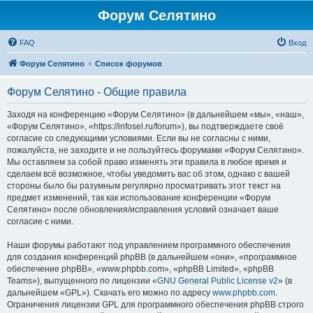
Форум Селятино
FAQ
Вход
Форум Селятино
Список форумов
Форум Селятино - Общие правила
Заходя на конференцию «Форум Селятино» (в дальнейшем «мы», «наш»,
«Форум Селятино», «https://infosel.ru/forum»), вы подтверждаете своё
согласие со следующими условиями. Если вы не согласны с ними,
пожалуйста, не заходите и не пользуйтесь форумами «Форум Селятино».
Мы оставляем за собой право изменять эти правила в любое время и
сделаем всё возможное, чтобы уведомить вас об этом, однако с вашей
стороны было бы разумным регулярно просматривать этот текст на
предмет изменений, так как использование конференции «Форум
Селятино» после обновления/исправления условий означает ваше
согласие с ними.
Наши форумы работают под управлением программного обеспечения
для создания конференций phpBB (в дальнейшем «они», «программное
обеспечение phpBB», «www.phpbb.com», «phpBB Limited», «phpBB
Teams»), выпущенного по лицензии «
GNU General Public License v2
» (в
дальнейшем «GPL»). Скачать его можно по адресу
www.phpbb.com
.
Ограничения лицензии GPL для программного обеспечения phpBB строго