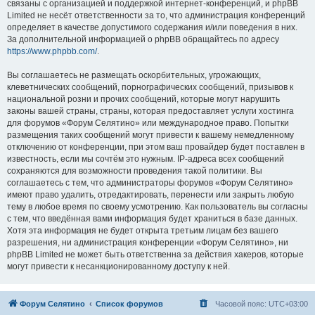
связаны с организацией и поддержкой интернет-конференций, и phpBB
Limited не несёт ответственности за то, что администрация конференций
определяет в качестве допустимого содержания и/или поведения в них.
За дополнительной информацией о phpBB обращайтесь по адресу
https://www.phpbb.com/
.
Вы соглашаетесь не размещать оскорбительных, угрожающих,
клеветнических сообщений, порнографических сообщений, призывов к
национальной розни и прочих сообщений, которые могут нарушить
законы вашей страны, страны, которая предоставляет услуги хостинга
для форумов «Форум Селятино» или международное право. Попытки
размещения таких сообщений могут привести к вашему немедленному
отключению от конференции, при этом ваш провайдер будет поставлен в
известность, если мы сочтём это нужным. IP-адреса всех сообщений
сохраняются для возможности проведения такой политики. Вы
соглашаетесь с тем, что администраторы форумов «Форум Селятино»
имеют право удалить, отредактировать, перенести или закрыть любую
тему в любое время по своему усмотрению. Как пользователь вы согласны
с тем, что введённая вами информация будет храниться в базе данных.
Хотя эта информация не будет открыта третьим лицам без вашего
разрешения, ни администрация конференции «Форум Селятино», ни
phpBB Limited не может быть ответственна за действия хакеров, которые
могут привести к несанкционированному доступу к ней.
Форум Селятино
Список форумов
Часовой пояс:
UTC+03:00