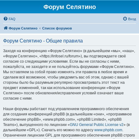
Форум Селятино
FAQ
Вход
Форум Селятино
Список форумов
Форум Селятино - Общие правила
Заходя на конференцию «Форум Селятино» (в дальнейшем «мы», «наш»,
«Форум Селятино», «https://infosel.ru/forum»), вы подтверждаете своё
согласие со следующими условиями. Если вы не согласны с ними,
пожалуйста, не заходите и не пользуйтесь форумами «Форум Селятино».
Мы оставляем за собой право изменять эти правила в любое время и
сделаем всё возможное, чтобы уведомить вас об этом, однако с вашей
стороны было бы разумным регулярно просматривать этот текст на
предмет изменений, так как использование конференции «Форум
Селятино» после обновления/исправления условий означает ваше
согласие с ними.
Наши форумы работают под управлением программного обеспечения
для создания конференций phpBB (в дальнейшем «они», «программное
обеспечение phpBB», «www.phpbb.com», «phpBB Limited», «phpBB
Teams»), выпущенного по лицензии «
GNU General Public License v2
» (в
дальнейшем «GPL»). Скачать его можно по адресу
www.phpbb.com
.
Ограничения лицензии GPL для программного обеспечения phpBB строго