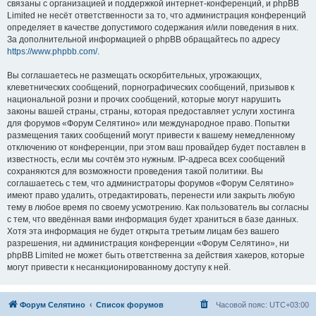
связаны с организацией и поддержкой интернет-конференций, и phpBB
Limited не несёт ответственности за то, что администрация конференций
определяет в качестве допустимого содержания и/или поведения в них.
За дополнительной информацией о phpBB обращайтесь по адресу
https://www.phpbb.com/
.
Вы соглашаетесь не размещать оскорбительных, угрожающих,
клеветнических сообщений, порнографических сообщений, призывов к
национальной розни и прочих сообщений, которые могут нарушить
законы вашей страны, страны, которая предоставляет услуги хостинга
для форумов «Форум Селятино» или международное право. Попытки
размещения таких сообщений могут привести к вашему немедленному
отключению от конференции, при этом ваш провайдер будет поставлен в
известность, если мы сочтём это нужным. IP-адреса всех сообщений
сохраняются для возможности проведения такой политики. Вы
соглашаетесь с тем, что администраторы форумов «Форум Селятино»
имеют право удалить, отредактировать, перенести или закрыть любую
тему в любое время по своему усмотрению. Как пользователь вы согласны
с тем, что введённая вами информация будет храниться в базе данных.
Хотя эта информация не будет открыта третьим лицам без вашего
разрешения, ни администрация конференции «Форум Селятино», ни
phpBB Limited не может быть ответственна за действия хакеров, которые
могут привести к несанкционированному доступу к ней.
Форум Селятино
Список форумов
Часовой пояс:
UTC+03:00