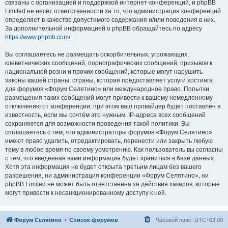
связаны с организацией и поддержкой интернет-конференций, и phpBB
Limited не несёт ответственности за то, что администрация конференций
определяет в качестве допустимого содержания и/или поведения в них.
За дополнительной информацией о phpBB обращайтесь по адресу
https://www.phpbb.com/
.
Вы соглашаетесь не размещать оскорбительных, угрожающих,
клеветнических сообщений, порнографических сообщений, призывов к
национальной розни и прочих сообщений, которые могут нарушить
законы вашей страны, страны, которая предоставляет услуги хостинга
для форумов «Форум Селятино» или международное право. Попытки
размещения таких сообщений могут привести к вашему немедленному
отключению от конференции, при этом ваш провайдер будет поставлен в
известность, если мы сочтём это нужным. IP-адреса всех сообщений
сохраняются для возможности проведения такой политики. Вы
соглашаетесь с тем, что администраторы форумов «Форум Селятино»
имеют право удалить, отредактировать, перенести или закрыть любую
тему в любое время по своему усмотрению. Как пользователь вы согласны
с тем, что введённая вами информация будет храниться в базе данных.
Хотя эта информация не будет открыта третьим лицам без вашего
разрешения, ни администрация конференции «Форум Селятино», ни
phpBB Limited не может быть ответственна за действия хакеров, которые
могут привести к несанкционированному доступу к ней.
Форум Селятино
Список форумов
Часовой пояс:
UTC+03:00