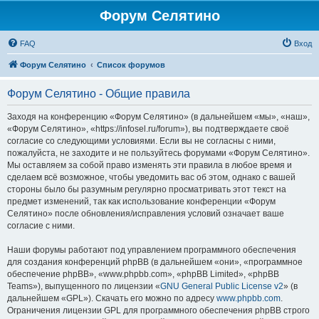
Форум Селятино
FAQ
Вход
Форум Селятино
Список форумов
Форум Селятино - Общие правила
Заходя на конференцию «Форум Селятино» (в дальнейшем «мы», «наш»,
«Форум Селятино», «https://infosel.ru/forum»), вы подтверждаете своё
согласие со следующими условиями. Если вы не согласны с ними,
пожалуйста, не заходите и не пользуйтесь форумами «Форум Селятино».
Мы оставляем за собой право изменять эти правила в любое время и
сделаем всё возможное, чтобы уведомить вас об этом, однако с вашей
стороны было бы разумным регулярно просматривать этот текст на
предмет изменений, так как использование конференции «Форум
Селятино» после обновления/исправления условий означает ваше
согласие с ними.
Наши форумы работают под управлением программного обеспечения
для создания конференций phpBB (в дальнейшем «они», «программное
обеспечение phpBB», «www.phpbb.com», «phpBB Limited», «phpBB
Teams»), выпущенного по лицензии «
GNU General Public License v2
» (в
дальнейшем «GPL»). Скачать его можно по адресу
www.phpbb.com
.
Ограничения лицензии GPL для программного обеспечения phpBB строго